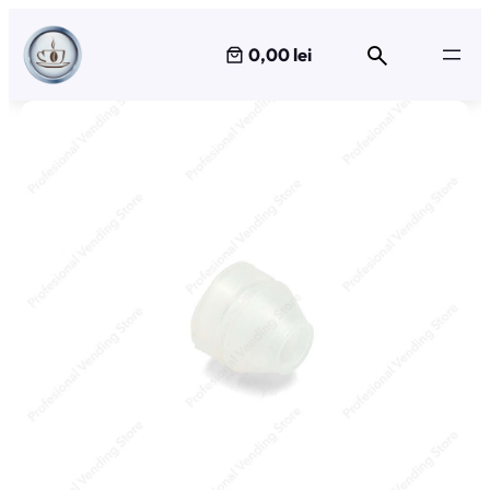
Sari
la
0,00 lei
conținut