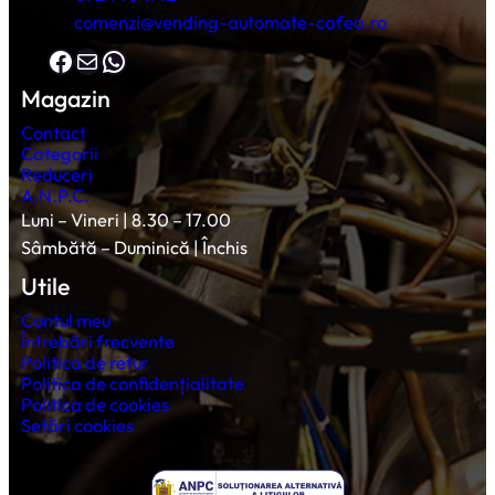
comenzi@vending-automate-cafea.ro
Facebook
Mail
WhatsApp
Magazin
Contact
Categorii
Reduceri
A.N.P.C.
Luni – Vineri | 8.30 – 17.00
Sâmbătă – Duminică | Închis
Utile
Contul meu
Întrebări frecvente
Politica de retur
Politica de confidențialitate
Politica de cookies
Setări cookies