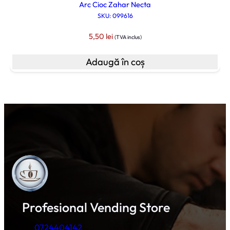
Arc Cioc Zahar Necta
SKU: 099616
5,50
lei
(TVA inclus)
Adaugă în coș
Profesional Vending Store
0724404142