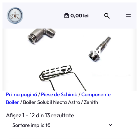
Sari
la
0,00 lei
conținut
Boiler Solubil Necta
Astro / Zenith
Prima pagină
/
Piese de Schimb
/
Componente
Boiler
/ Boiler Solubil Necta Astro / Zenith
Afișez 1 – 12 din 13 rezultate