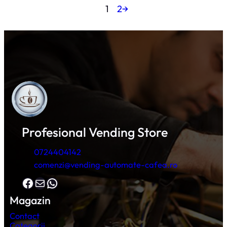
1
2
→
Profesional Vending Store
0724404142
comenzi@vending-automate-cafea.ro
Facebook
Mail
WhatsApp
Magazin
Contact
Categorii