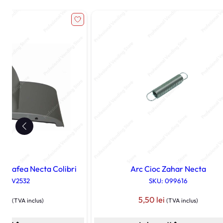
r Cafea Necta Colibri
Arc Cioc Zahar Necta
U: 0V2532
SKU: 099616
0
lei
5,50
lei
(TVA inclus)
(TVA inclus)