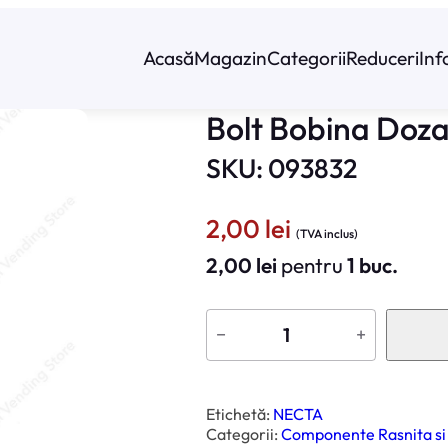
Acasă
Magazin
Categorii
Reduceri
Inf
Bolt Bobina Doz
SKU: 093832
2,00
lei
(TVA inclus)
2,00
lei
pentru
1 buc.
C
a
−
+
n
t
i
t
a
t
Etichetă:
NECTA
e
Categorii:
Componente Rasnita si
B