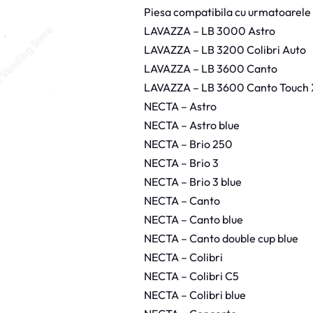
o
Piesa compatibila cu urmatoarele
l
t
LAVAZZA – LB 3000 Astro
B
o
LAVAZZA – LB 3200 Colibri Auto
b
i
LAVAZZA – LB 3600 Canto
n
a
LAVAZZA – LB 3600 Canto Touch
D
o
NECTA – Astro
z
a
NECTA – Astro blue
t
o
NECTA – Brio 250
r
N
NECTA – Brio 3
e
c
NECTA – Brio 3 blue
t
NECTA – Canto
a
NECTA – Canto blue
NECTA – Canto double cup blue
NECTA – Colibri
NECTA – Colibri C5
NECTA – Colibri blue