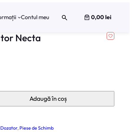
0,00 lei
ormații
Contul meu
ator Necta
Adaugă în coș
 Dozator
, 
Piese de Schimb