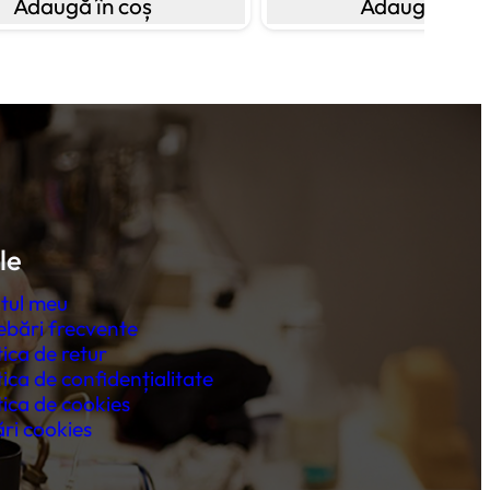
Adaugă în coș
Adaugă în co
le
tul meu
ebări frecvente
tica de retur
tica de confidențialitate
tica de cookies
ri cookies