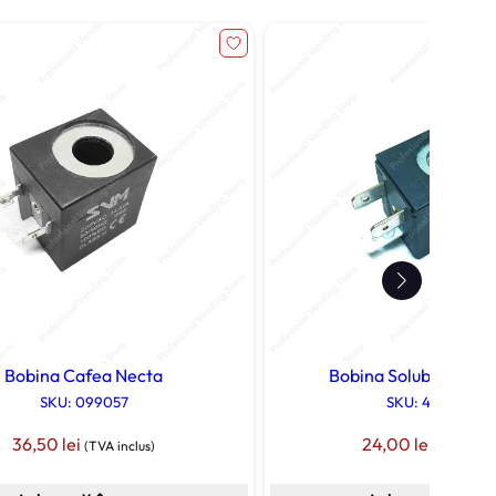
Bobina Cafea Necta
Bobina Solubile Nect
SKU: 099057
SKU: 49BQ189
36,50
lei
24,00
lei
(TVA inclus)
(TVA inclu