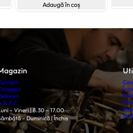
Adaugă în coș
Magazin
Uti
Contact
Con
Categorii
Într
Reduceri
Poli
A.N.P.C.
Poli
Poli
uni – Vineri | 8.30 – 17.00
Setă
Sâmbătă – Duminică | Închis