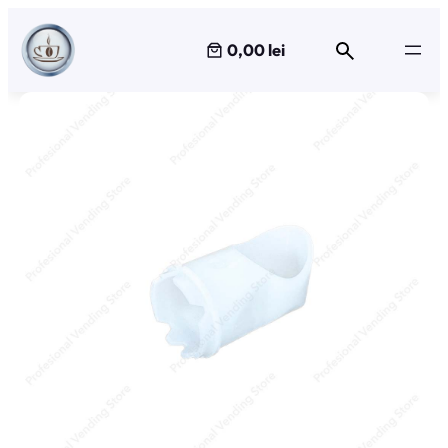
Sari
la
0,00 lei
conținut