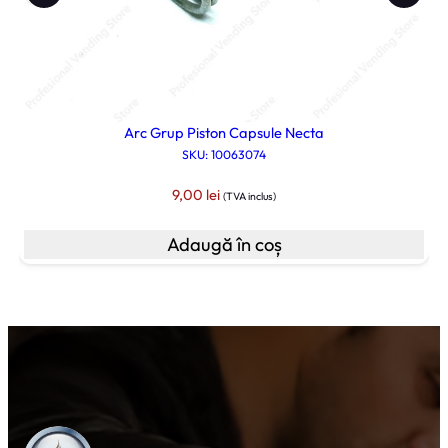
Arc Grup Piston Capsule Necta
SKU: 10063074
9,00
lei
(TVA inclus)
Adaugă în coș