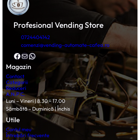
Profesional Vending Store
0724404142
comenzi@vending-automate-cafea.ro
Facebook
Mail
WhatsApp
Magazin
Contact
Categorii
Reduceri
A.N.P.C.
Luni – Vineri | 8.30 – 17.00
Sâmbătă – Duminică | Închis
Utile
Contul meu
Întrebări frecvente