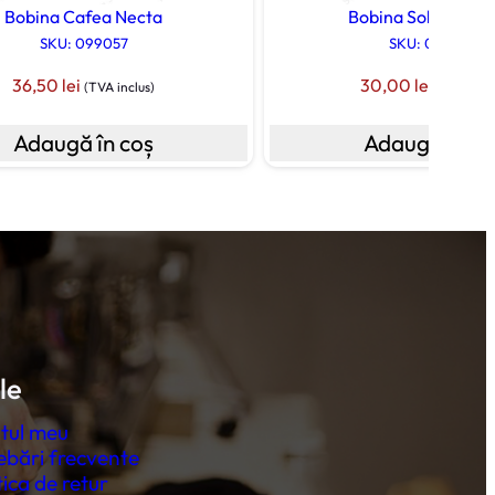
Bobina Cafea Necta
Bobina Solubile Ne
SKU: 099057
SKU: 099056
36,50
lei
30,00
lei
(TVA inclus)
(TVA incl
Adaugă în coș
Adaugă în co
le
tul meu
ebări frecvente
tica de retur