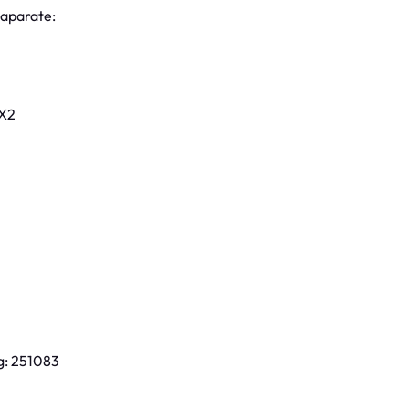
 aparate:
 X2
g: 251083