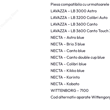
r
Piesa compatibila cu urmatoarele
c
G
LAVAZZA – LB 3000 Astro
r
u
LAVAZZA – LB 3200 Colibri Auto
p
P
LAVAZZA – LB 3600 Canto
i
s
LAVAZZA – LB 3600 Canto Touch
t
o
NECTA – Astro blue
n
C
NECTA – Brio 3 blue
a
p
NECTA – Canto blue
s
u
NECTA – Canto double cup blue
l
e
NECTA – Colibri blue
N
NECTA – Kikko blue
e
c
NECTA – Korinto
t
a
NECTA – Kobato
WITTENBORG – 7100
Cod alternativ aparate Wittengor