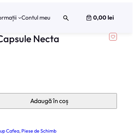
0,00 lei
ormații
Contul meu
 Capsule Necta
Adaugă în coș
up Cafea
, 
Piese de Schimb