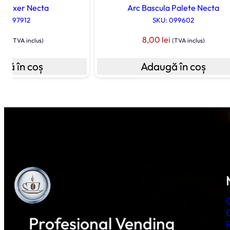
 Mixer Necta
Arc Bascula Palete Necta
U: 097912
SKU: 099602
0
lei
8,00
lei
(TVA inclus)
(TVA inclus)
gă în coș
Adaugă în coș
Profesional Vending