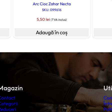
Arc Cioc Zahar Necta
SKU: 099616
5,50
lei
(TVA inclus)
Adaugă în coș
Magazin
Uti
Contact
Con
Categorii
Într
Reduceri
Poli