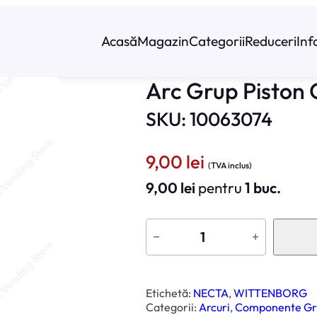
Acasă
Magazin
Categorii
Reduceri
Inf
Arc Grup Piston
SKU: 10063074
9,00
lei
(TVA inclus)
9,00
lei
pentru
1 buc.
C
a
−
+
n
t
i
t
a
t
Etichetă:
NECTA
, 
WITTENBORG
e
Categorii:
Arcuri
, 
Componente Gr
A