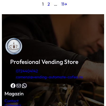
1
2
…
11
→
Profesional Vending Store
0724404142
comenzi@vending-automate-cafea.ro
Facebook
Mail
WhatsApp
Magazin
Contact
Categorii