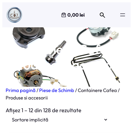
Sari
la
0,00 lei
conținut
Containere Cafea /
Produse si accesorii
Prima pagină
/
Piese de Schimb
/ Containere Cafea /
Produse si accesorii
Afișez 1 – 12 din 128 de rezultate