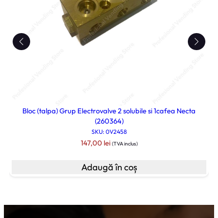
b
r
i
C
5
Bloc (talpa) Grup Electrovalve 2 solubile si 1cafea Necta
(260364)
SKU: 0V2458
147,00
lei
(TVA inclus)
Adaugă în coș