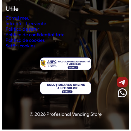
Utile
Contul meu
Întrebări frecvente
Politica de retur
Politica de confidențialitate
Politica de cookies
Setări cookies
Shar
Wha
© 2026 Profesional Vending Store