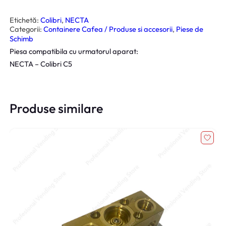
t
i
t
Etichetă:
Colibri
, 
NECTA
a
Categorii:
Containere Cafea / Produse si accesorii
, 
Piese de
t
e
Schimb
C
Piesa compatibila cu urmatorul aparat:
i
o
NECTA – Colibri C5
c
D
r
e
a
p
Produse similare
t
a
P
r
o
d
u
s
N
e
c
t
a
C
o
l
i