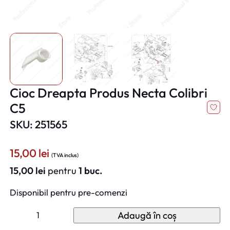
Cioc Dreapta Produs Necta Colibri
C5
SKU: 251565
15,00
lei
(TVA inclus)
15,00
lei
pentru
1 buc.
Disponibil pentru pre-comenzi
C
Adaugă în coș
a
n