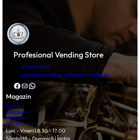
Profesional Vending Store
0724404142
comenzi@vending-automate-cafea.ro
Facebook
Mail
WhatsApp
Magazin
Contact
Categorii
Reduceri
A.N.P.C.
Luni – Vineri | 8.30 – 17.00
Sâmbătă – Duminică | Închis