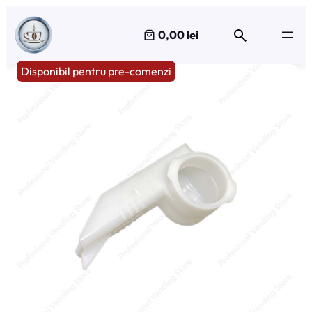
Sari
la
0,00 lei
conținut
Disponibil pentru pre-comenzi