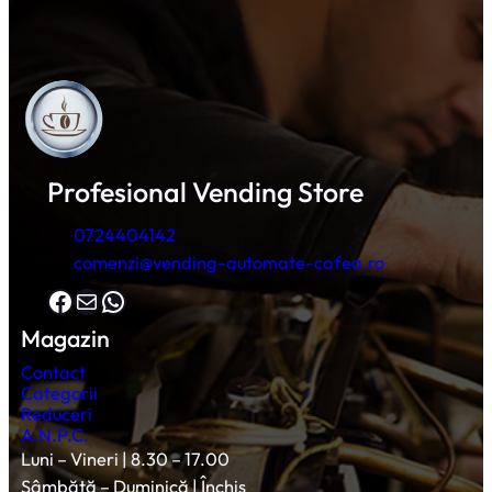
Profesional Vending Store
0724404142
comenzi@vending-automate-cafea.ro
Facebook
Mail
WhatsApp
Magazin
Contact
Categorii
Reduceri
A.N.P.C.
Luni – Vineri | 8.30 – 17.00
Sâmbătă – Duminică | Închis