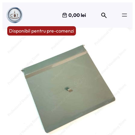
Sari
la
0,00 lei
conținut
Disponibil pentru pre-comenzi