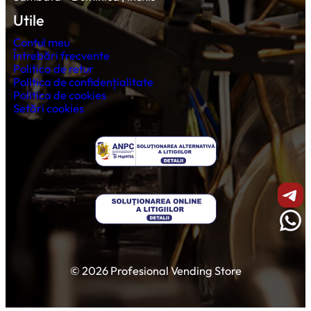
Utile
Contul meu
Întrebări frecvente
Politica de retur
Politica de confidențialitate
Politica de cookies
Setări cookies
Shar
Wha
© 2026 Profesional Vending Store