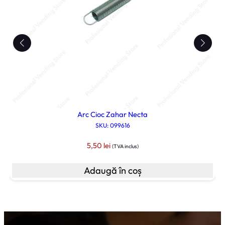
a
C
o
l
i
b
r
i
Arc Cioc Zahar Necta
SKU: 099616
5,50
lei
(TVA inclus)
Adaugă în coș