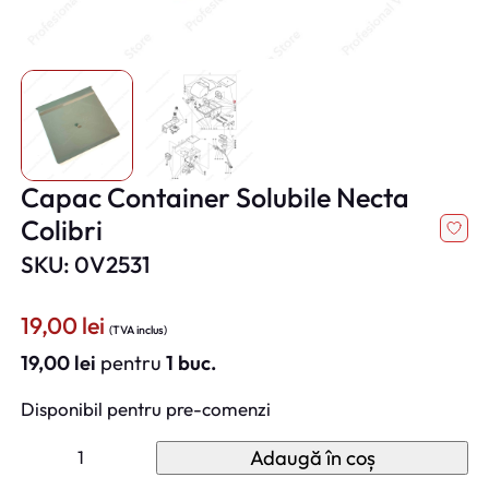
Capac Container Solubile Necta
Colibri
SKU: 0V2531
19,00
lei
(TVA inclus)
19,00
lei
pentru
1 buc.
Disponibil pentru pre-comenzi
C
Adaugă în coș
a
n