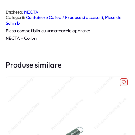
t
i
t
Etichetă:
NECTA
a
Categorii:
Containere Cafea / Produse si accesorii
, 
Piese de
t
e
Schimb
C
Piesa compatibila cu urmatoarele aparate:
a
p
NECTA – Colibri
a
c
C
o
n
t
Produse similare
a
i
n
e
r
S
o
l
u
b
i
l
e
N
e
c
t