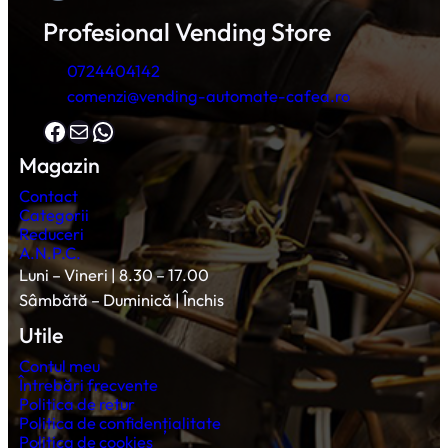
Profesional Vending Store
0724404142
comenzi@vending-automate-cafea.ro
Facebook
Mail
WhatsApp
Magazin
Contact
Categorii
Reduceri
A.N.P.C.
Luni – Vineri | 8.30 – 17.00
Sâmbătă – Duminică | Închis
Utile
Contul meu
Întrebări frecvente
Politica de retur
Politica de confidențialitate
Politica de cookies