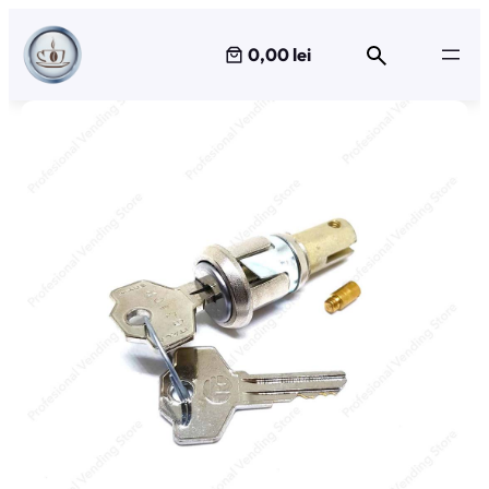
Sari
la
0,00 lei
conținut