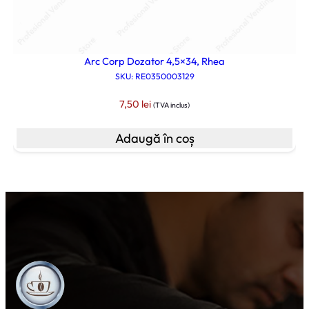
Arc Corp Dozator 4,5×34, Rhea
SKU: RE0350003129
7,50
lei
(TVA inclus)
Adaugă în coș