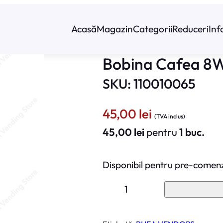
Acasă
Magazin
Categorii
Reduceri
Inf
Bobina Cafea 8W
SKU: 110010065
45,00
lei
(TVA inclus)
45,00
lei
pentru
1 buc.
Disponibil pentru pre-comen
C
a
n
t
i
t