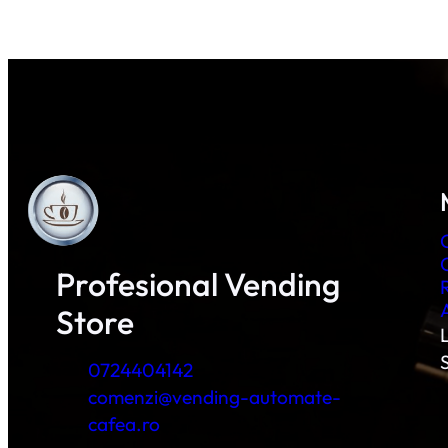
Profesional Vending
Store
L
0724404142
comenzi@vending-automate-
cafea.ro