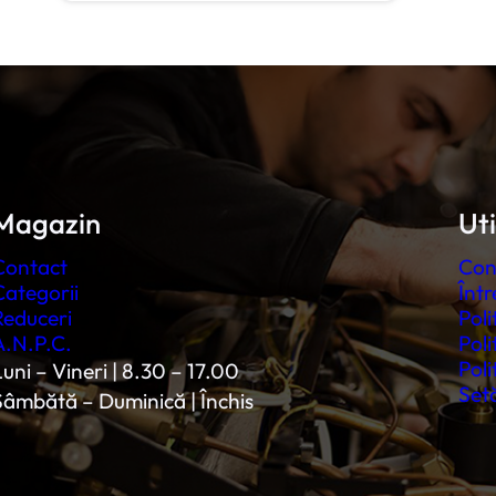
Magazin
Uti
Contact
Con
Categorii
Într
Reduceri
Poli
A.N.P.C.
Poli
Poli
uni – Vineri | 8.30 – 17.00
Setă
Sâmbătă – Duminică | Închis