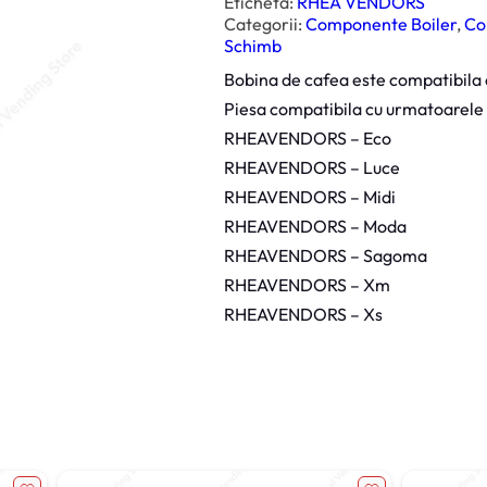
Etichetă:
RHEA VENDORS
a
t
Categorii:
Componente Boiler
, 
Co
e
Schimb
B
o
Bobina de cafea este compatibila
b
i
Piesa compatibila cu urmatoarele
n
a
RHEAVENDORS – Eco
C
a
RHEAVENDORS – Luce
f
e
RHEAVENDORS – Midi
a
8
RHEAVENDORS – Moda
W
2
RHEAVENDORS – Sagoma
4
V
RHEAVENDORS – Xm
R
h
RHEAVENDORS – Xs
e
a
,
N
e
c
t
a
2
5
5