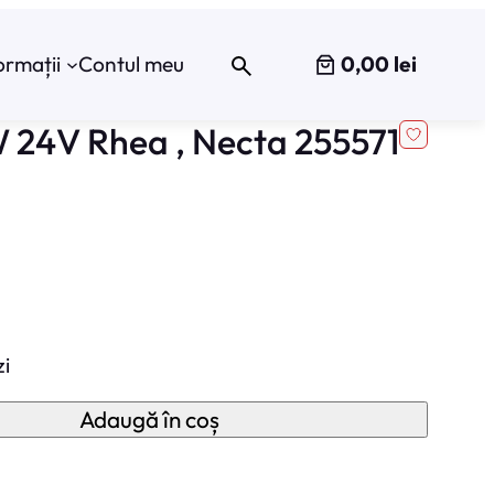
0,00 lei
ormații
Contul meu
 24V Rhea , Necta 255571
zi
Adaugă în coș