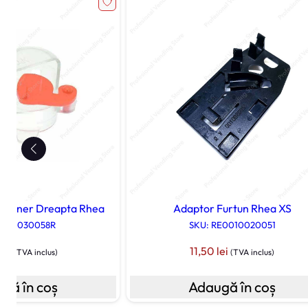
ntainer Dreapta Rhea
Adaptor Furtun Rhea XS
0230030058R
SKU: RE0010020051
lei
11,50
lei
(TVA inclus)
(TVA inclus)
gă în coș
Adaugă în coș