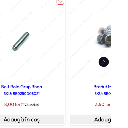
Bolt Rola Grup Rhea
Bradut Mixer Rh
SKU: RE0250008021
SKU: RE008010010
8,00
lei
3,50
lei
(TVA inclus)
(TVA inclus
Adaugă în coș
Adaugă în co