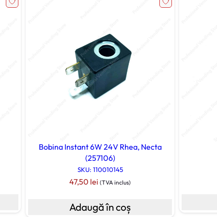
5
7
1
Bobina Instant 6W 24V Rhea, Necta
(257106)
SKU: 110010145
47,50
lei
(TVA inclus)
Adaugă în coș