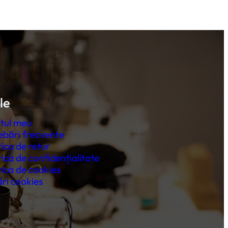
le
tul meu
ebări frecvente
tica de retur
tica de confidențialitate
tica de cookies
ri cookies