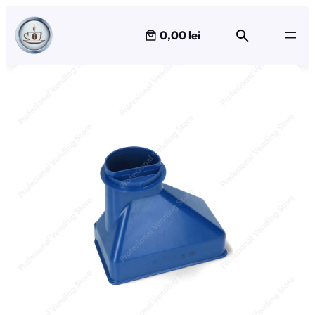
Sari
la
0,00 lei
conținut