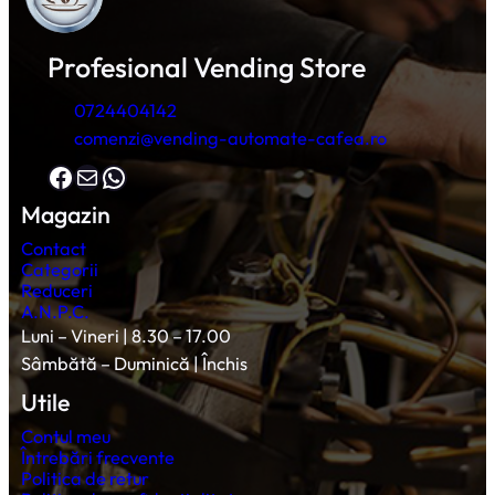
Profesional Vending Store
0724404142
comenzi@vending-automate-cafea.ro
Facebook
Mail
WhatsApp
Magazin
Contact
Categorii
Reduceri
A.N.P.C.
Luni – Vineri | 8.30 – 17.00
Sâmbătă – Duminică | Închis
Utile
Contul meu
Întrebări frecvente
Politica de retur