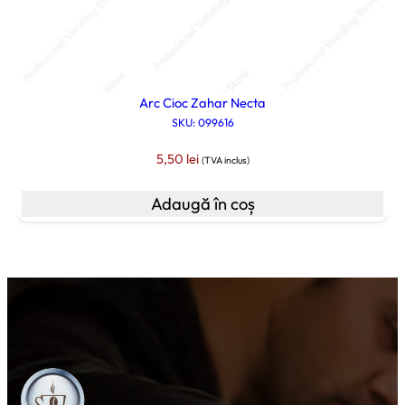
Arc Cioc Zahar Necta
SKU: 099616
5,50
lei
(TVA inclus)
Adaugă în coș