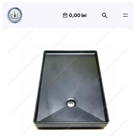
Sari
la
0,00 lei
conținut