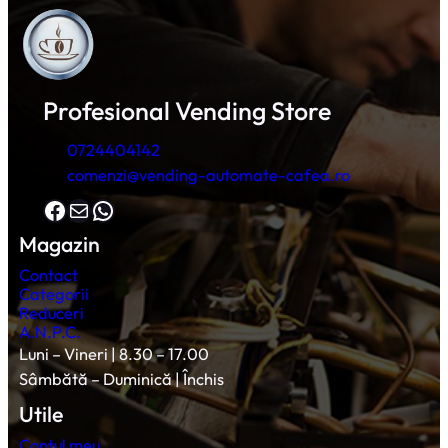
Profesional Vending Store
0724404142
comenzi@vending-automate-cafea.ro
Facebook
Mail
WhatsApp
Magazin
Contact
Categorii
Reduceri
A.N.P.C.
Luni – Vineri | 8.30 – 17.00
Sâmbătă – Duminică | Închis
Utile
Contul meu