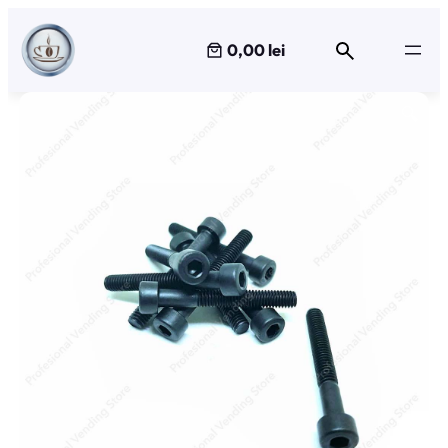
Sari
la
0,00 lei
conținut