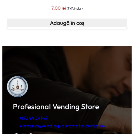
7,00
lei
(TVA inclus)
Adaugă în coș
Profesional Vending Store
0724404142
comenzi@vending-automate-cafea.ro