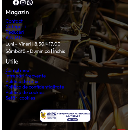
Facebook
Mail
WhatsApp
Magazin
Contact
Categorii
Reduceri
A.N.P.C.
Luni – Vineri | 8.30 – 17.00
Sâmbătă – Duminică | Închis
Utile
Contul meu
Întrebări frecvente
Politica de retur
Politica de confidențialitate
Politica de cookies
Setări cookies