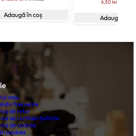
6,50
lei
(TVA inclus
Adaugă în coș
Adaugă în co
le
tul meu
ebări frecvente
tica de retur
tica de confidențialitate
tica de cookies
ri cookies