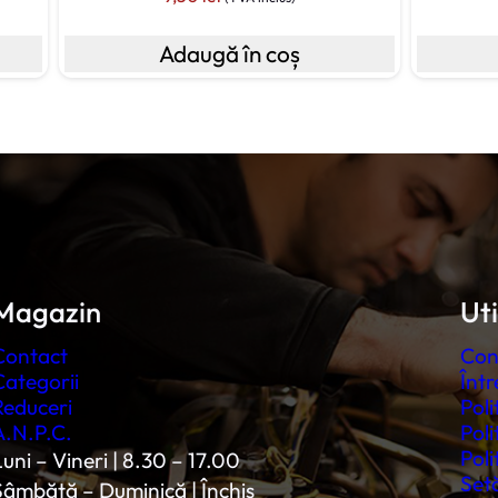
Adaugă în coș
Magazin
Uti
Contact
Con
Categorii
Într
Reduceri
Poli
A.N.P.C.
Poli
Poli
uni – Vineri | 8.30 – 17.00
Setă
Sâmbătă – Duminică | Închis