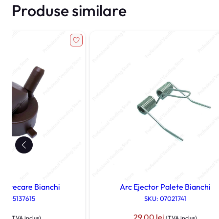
Produse similare
stecare Bianchi
Arc Ejector Palete Bianchi
 SP05137615
SKU: 07021741
lei
29,00
lei
(TVA inclus)
(TVA inclus)