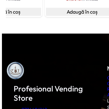
gă în coș
Adaugă în coș
Profesional Vending
Store
L