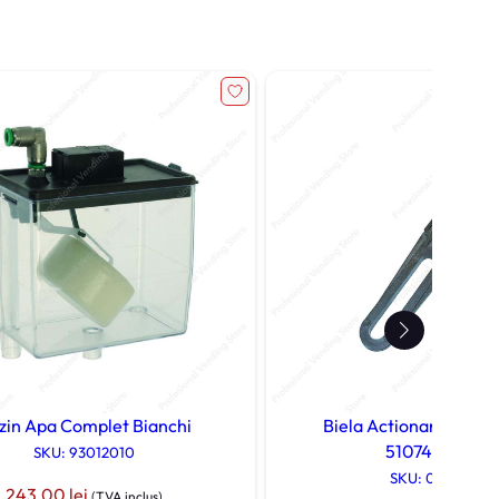
zin Apa Complet Bianchi
Biela Actionare Grup 
5107425M09
SKU: 93012010
SKU: 05107415
243,00
lei
(TVA inclus)