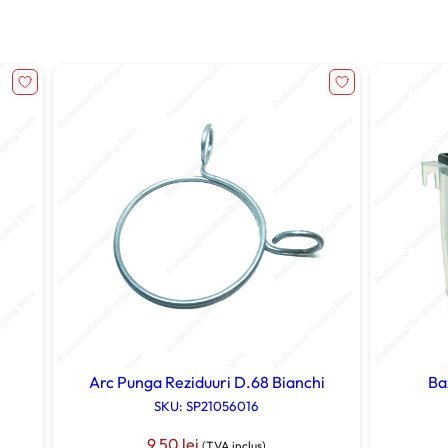
Arc Punga Reziduuri D.68 Bianchi
Ba
SKU: SP21056016
9,50
lei
(TVA inclus)