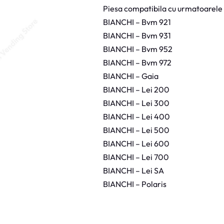
a
Piesa compatibila cu urmatoarele
s
c
BIANCHI – Bvm 921
u
l
BIANCHI – Bvm 931
a
D
BIANCHI – Bvm 952
o
z
BIANCHI – Bvm 972
a
t
BIANCHI – Gaia
o
r
BIANCHI – Lei 200
C
a
BIANCHI – Lei 300
f
e
BIANCHI – Lei 400
a
B
BIANCHI – Lei 500
i
BIANCHI – Lei 600
a
n
BIANCHI – Lei 700
c
h
BIANCHI – Lei SA
i
BIANCHI – Polaris