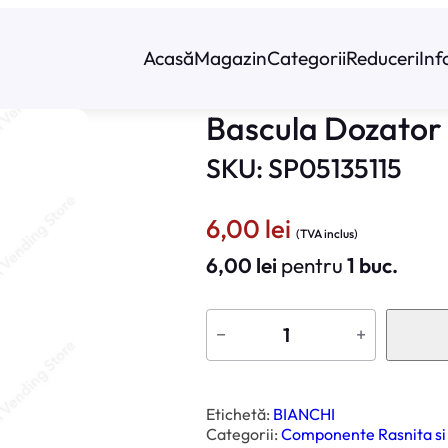
Acasă
Magazin
Categorii
Reduceri
Inf
Bascula Dozator
SKU: SP05135115
6,00
lei
(TVA inclus)
6,00
lei
pentru
1 buc.
C
a
−
+
n
t
i
t
a
t
Etichetă:
BIANCHI
e
Categorii:
Componente Rasnita si
B