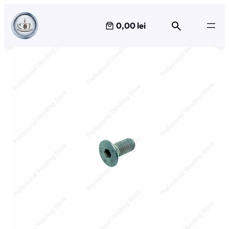
Sari
la
0,00 lei
conținut