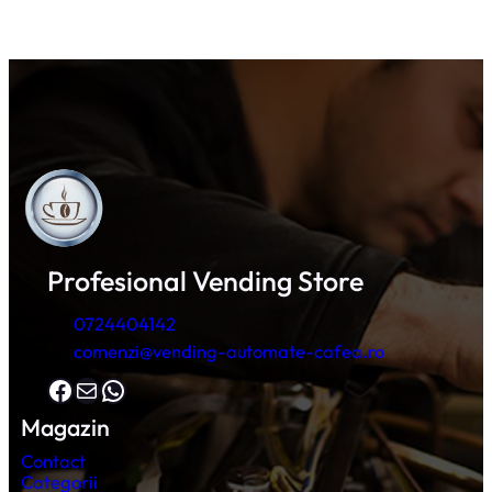
Profesional Vending Store
0724404142
comenzi@vending-automate-cafea.ro
Facebook
Mail
WhatsApp
Magazin
Contact
Categorii