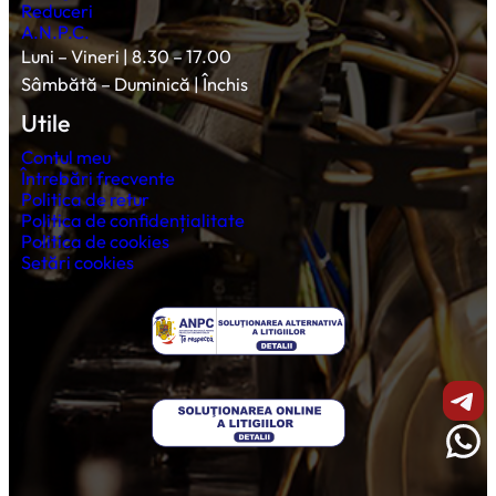
Reduceri
A.N.P.C.
Luni – Vineri | 8.30 – 17.00
Sâmbătă – Duminică | Închis
Utile
Contul meu
Întrebări frecvente
Politica de retur
Politica de confidențialitate
Politica de cookies
Setări cookies
Shar
Wha