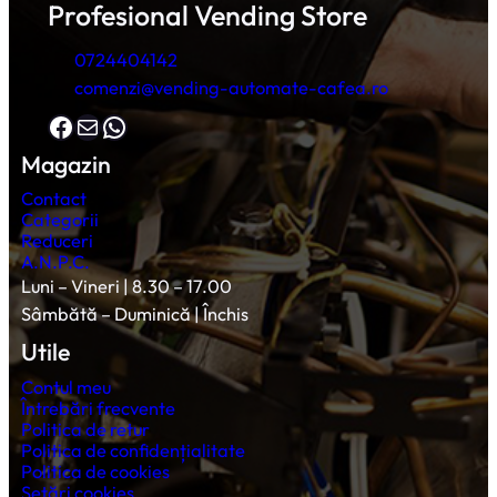
Profesional Vending Store
0724404142
comenzi@vending-automate-cafea.ro
Facebook
Mail
WhatsApp
Magazin
Contact
Categorii
Reduceri
A.N.P.C.
Luni – Vineri | 8.30 – 17.00
Sâmbătă – Duminică | Închis
Utile
Contul meu
Întrebări frecvente
Politica de retur
Politica de confidențialitate
Politica de cookies
Setări cookies