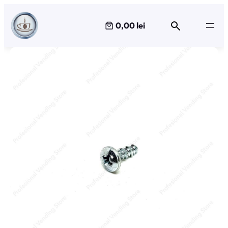
Sari
la
0,00 lei
conținut