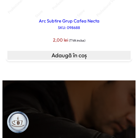
Arc Subtire Grup Cafea Necta
SKU: 098688
2,00
lei
(TVA inclus)
Adaugă în coș