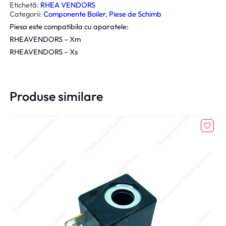
t
Etichetă:
RHEA VENDORS
a
Categorii:
Componente Boiler
, 
Piese de Schimb
t
e
Piesa este compatibila cu aparatele:
S
u
RHEAVENDORS – Xm
p
o
RHEAVENDORS – Xs
r
t
R
a
c
Produse similare
o
r
d
T
r
i
p
l
a
R
h
e
a
L
i
o
n
e
s