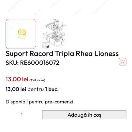
Suport Racord Tripla Rhea Lioness
SKU: RE600016072
13,00
lei
(TVA inclus)
13,00
lei
pentru
1 buc.
Disponibil pentru pre-comenzi
C
Adaugă în coș
a
n
t
i