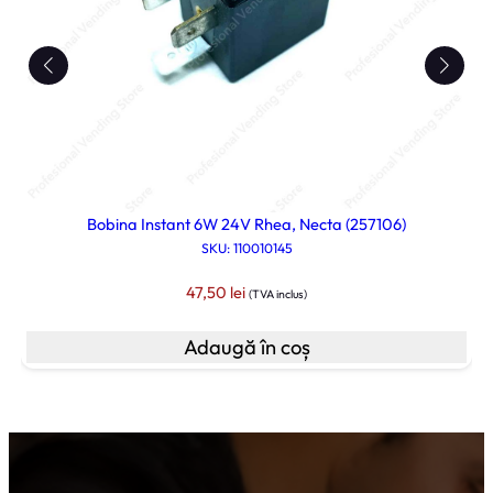
s
Bobina Instant 6W 24V Rhea, Necta (257106)
SKU: 110010145
47,50
lei
(TVA inclus)
Adaugă în coș