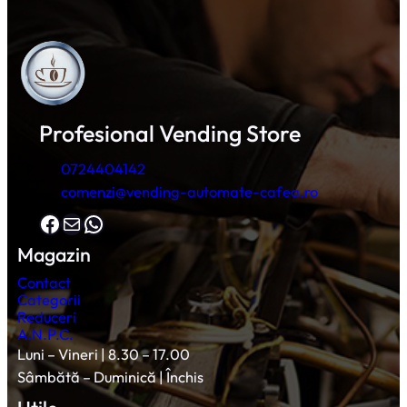
Profesional Vending Store
0724404142
comenzi@vending-automate-cafea.ro
Facebook
Mail
WhatsApp
Magazin
Contact
Categorii
Reduceri
A.N.P.C.
Luni – Vineri | 8.30 – 17.00
Sâmbătă – Duminică | Închis