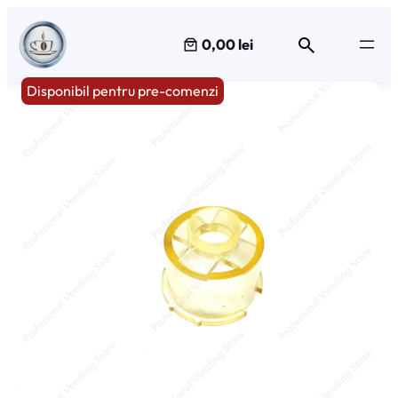
Sari
la
0,00 lei
conținut
Disponibil pentru pre-comenzi