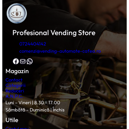
Profesional Vending Store
0724404142
comenzi@vending-automate-cafea.ro
Facebook
Mail
WhatsApp
Magazin
Contact
Categorii
Reduceri
A.N.P.C.
Luni – Vineri | 8.30 – 17.00
Sâmbătă – Duminică | Închis
Utile
Contul meu