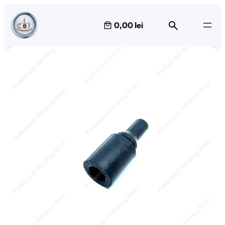
Sari
la
0,00 lei
conținut