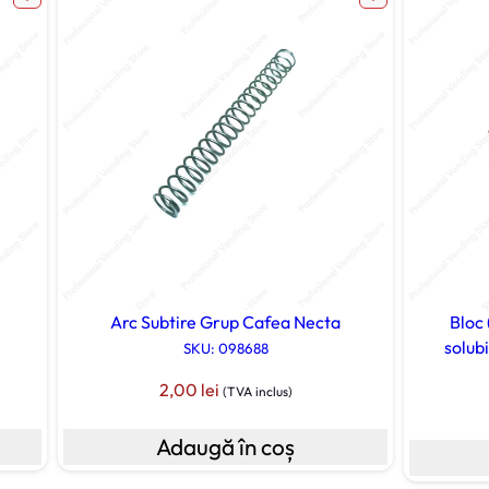
r
g
Arc Subtire Grup Cafea Necta
Bloc 
solub
SKU: 098688
2,00
lei
(TVA inclus)
Adaugă în coș