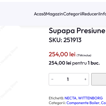
Acasă
Magazin
Categorii
Reduceri
Inf
Supapa Presiune 
SKU: 251913
254,00
lei
(TVA inclus)
254,00
lei
pentru
1 buc.
C
a
−
+
n
t
i
t
a
t
Etichetă:
NECTA
, 
WITTENBORG
e
Categorii:
Componente Boiler
, 
Co
S