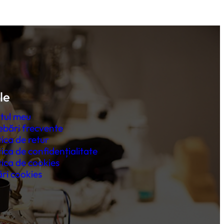
le
tul meu
ebări frecvente
tica de retur
tica de confidențialitate
tica de cookies
ri cookies