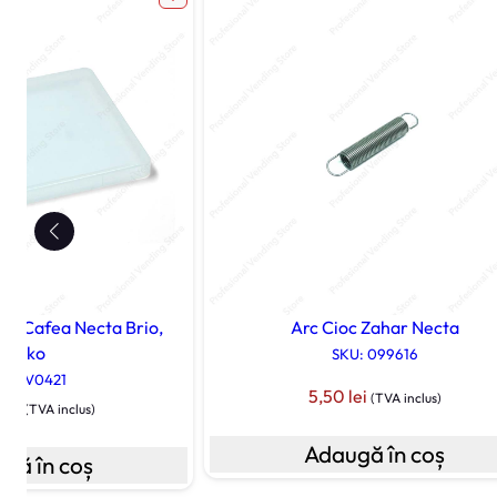
er Cafea Necta Brio,
Arc Cioc Zahar Necta
Kikko
SKU: 099616
U: 0V0421
5,50
lei
(TVA inclus)
0
lei
(TVA inclus)
Adaugă în coș
gă în coș