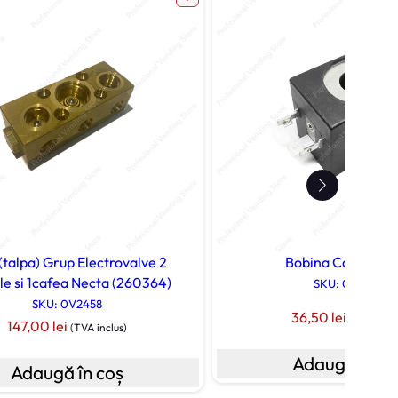
(talpa) Grup Electrovalve 2
Bobina Cafea Ne
ile si 1cafea Necta (260364)
SKU: 099057
SKU: 0V2458
36,50
lei
(TVA inclu
147,00
lei
(TVA inclus)
Adaugă în co
Adaugă în coș