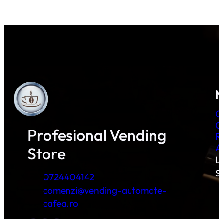
Profesional Vending
Store
L
0724404142
comenzi@vending-automate-
cafea.ro