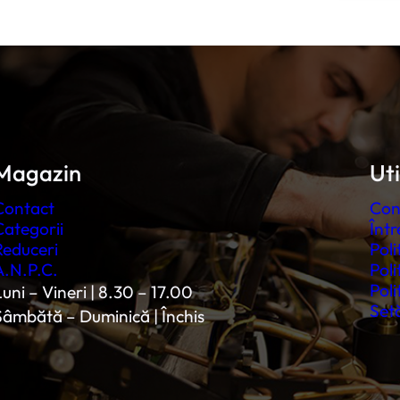
Magazin
Uti
Contact
Con
Categorii
Într
Reduceri
Poli
A.N.P.C.
Poli
Poli
uni – Vineri | 8.30 – 17.00
Setă
Sâmbătă – Duminică | Închis