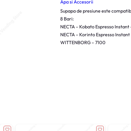
Apa si Accesorii
u
p
a
Supapa de presiune este compatibi
p
a
8 Bari:
P
NECTA – Kobato Espresso Instant 
r
e
NECTA – Korinto Espresso Instant
s
i
WITTENBORG – 7100
u
n
e
8
B
a
r
i
N
e
c
t
a
,
W
i
t
t
e
n
b
o