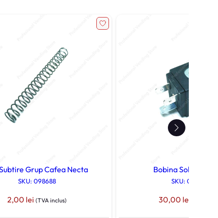
 Subtire Grup Cafea Necta
Bobina Solubile Ne
SKU: 098688
SKU: 099056
2,00
lei
30,00
lei
(TVA inclus)
(TVA incl