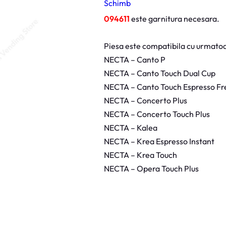
Schimb
t
u
t
094611
este garnitura necesara.
T
a
l
Piesa este compatibila cu urmatoa
p
a
NECTA – Canto P
E
l
NECTA – Canto Touch Dual Cup
e
c
NECTA – Canto Touch Espresso Fr
t
r
NECTA – Concerto Plus
o
v
NECTA – Concerto Touch Plus
a
l
NECTA – Kalea
v
a
NECTA – Krea Espresso Instant
N
e
NECTA – Krea Touch
c
t
NECTA – Opera Touch Plus
a
C
a
n
t
o