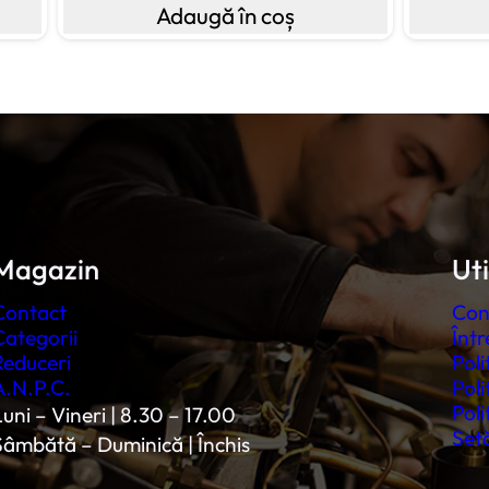
Adaugă în coș
Magazin
Uti
Contact
Con
Categorii
Într
Reduceri
Poli
A.N.P.C.
Poli
Poli
uni – Vineri | 8.30 – 17.00
Setă
Sâmbătă – Duminică | Închis