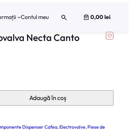
0,00 lei
ormații
Contul meu
rovalva Necta Canto
Adaugă în coș
mponente Dispenser Cafea
, 
Electrovalve
, 
Piese de