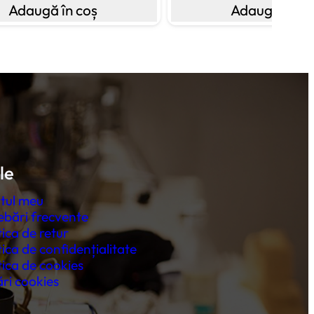
Adaugă în coș
Adaugă în co
le
tul meu
ebări frecvente
tica de retur
tica de confidențialitate
tica de cookies
ri cookies