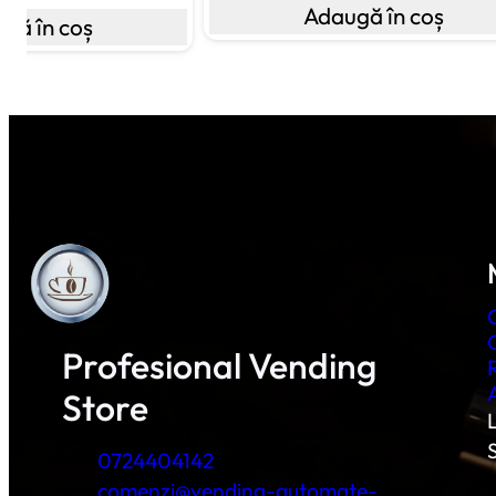
Adaugă în coș
gă în coș
Profesional Vending
Store
L
0724404142
comenzi@vending-automate-