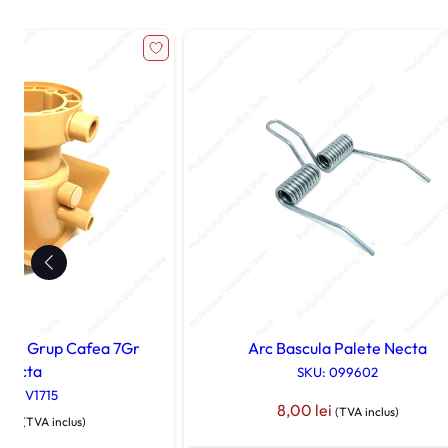
une Grup Cafea 7Gr
Arc Bascula Palete Necta
Necta
SKU: 099602
U: 0V1715
8,00
lei
(TVA inclus)
0
lei
(TVA inclus)