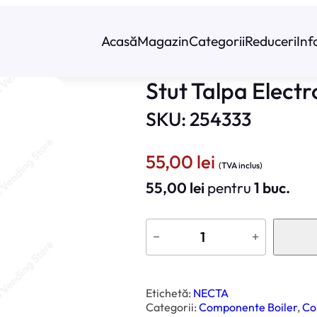
Acasă
Magazin
Categorii
Reduceri
Inf
Stut Talpa Elect
SKU: 254333
55,00
lei
(TVA inclus)
55,00
lei
pentru
1 buc.
C
a
−
+
n
t
i
t
a
t
Etichetă:
NECTA
e
Categorii:
Componente Boiler
, 
Co
S