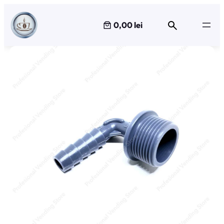
Sari
la
0,00 lei
conținut