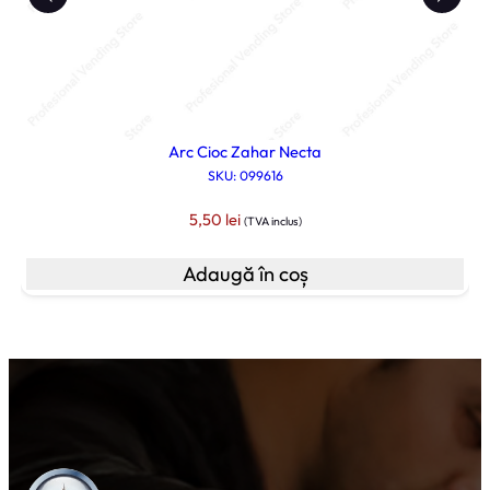
Arc Cioc Zahar Necta
SKU: 099616
5,50
lei
(TVA inclus)
Adaugă în coș