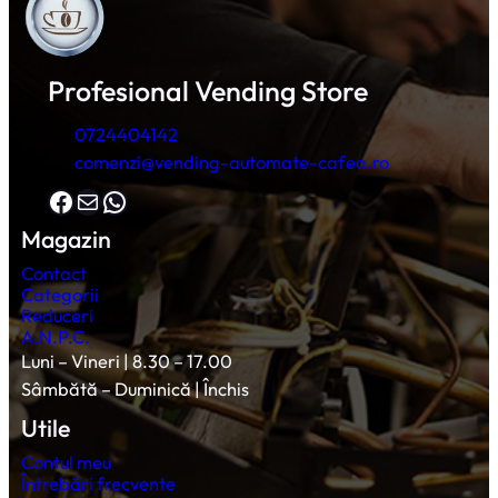
Profesional Vending Store
0724404142
comenzi@vending-automate-cafea.ro
Facebook
Mail
WhatsApp
Magazin
Contact
Categorii
Reduceri
A.N.P.C.
Luni – Vineri | 8.30 – 17.00
Sâmbătă – Duminică | Închis
Utile
Contul meu
Întrebări frecvente