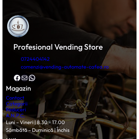
Profesional Vending Store
0724404142
comenzi@vending-automate-cafea.ro
Facebook
Mail
WhatsApp
Magazin
Contact
Categorii
Reduceri
A.N.P.C.
Luni – Vineri | 8.30 – 17.00
Sâmbătă – Duminică | Închis