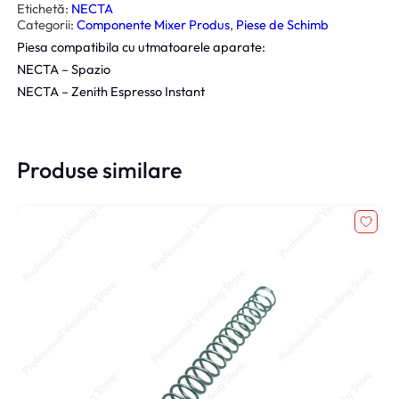
t
Etichetă:
NECTA
a
Categorii:
Componente Mixer Produs
, 
Piese de Schimb
t
e
Piesa compatibila cu utmatoarele aparate:
S
t
NECTA – Spazio
u
t
NECTA – Zenith Espresso Instant
C
a
f
e
a
Produse similare
N
e
c
t
a
Z
e
n
i
t
h
–
S
p
a
z
i
o