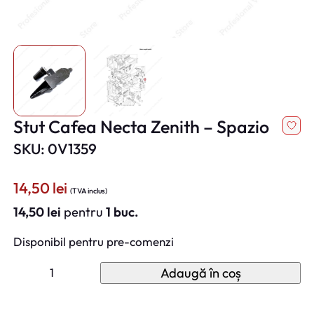
Stut Cafea Necta Zenith – Spazio
SKU: 0V1359
14,50
lei
(TVA inclus)
14,50
lei
pentru
1 buc.
Disponibil pentru pre-comenzi
C
Adaugă în coș
a
n
t
i