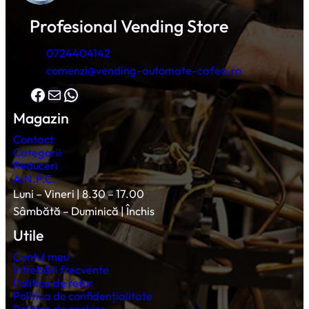
Profesional Vending Store
0724404142
comenzi@vending-automate-cafea.ro
Facebook
Mail
WhatsApp
Magazin
Contact
Categorii
Reduceri
A.N.P.C.
Luni – Vineri | 8.30 – 17.00
Sâmbătă – Duminică | Închis
Utile
Contul meu
Întrebări frecvente
Politica de retur
Politica de confidențialitate
Politica de cookies