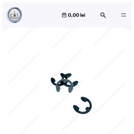
Sari
la
0,00 lei
conținut