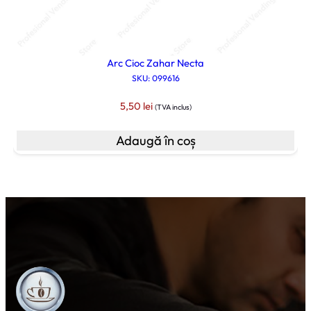
Arc Cioc Zahar Necta
SKU: 099616
5,50
lei
(TVA inclus)
Adaugă în coș