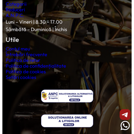
Categorii
Reduceri
A.N.P.C.
Luni – Vineri | 8.30 – 17.00
Sâmbătă – Duminică | Închis
Utile
Contul meu
Întrebări frecvente
Politica de retur
Politica de confidențialitate
Politica de cookies
Setări cookies
Shar
Wha