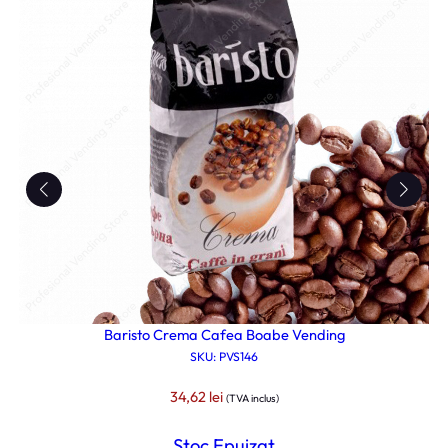
Baristo Crema Cafea Boabe Vending
SKU: PVS146
34,62
lei
(TVA inclus)
Stoc Epuizat