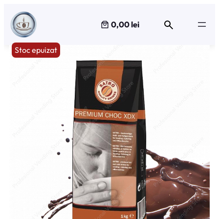
Sari
la
0,00 lei
conținut
Stoc epuizat