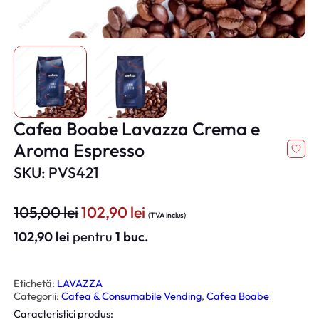
Cafea Boabe Lavazza Crema e
Aroma Espresso
SKU: PVS421
P
P
105,00
lei
102,90
lei
(TVA inclus)
r
r
102,90
lei
pentru
1 buc.
e
e
ț
ț
u
u
Etichetă:
LAVAZZA
Categorii:
Cafea & Consumabile Vending
, 
Cafea Boabe
l
l
Caracteristici produs:
i
c