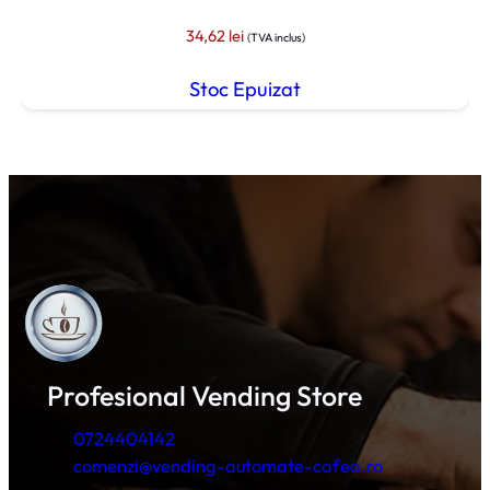
34,62
lei
(TVA inclus)
Stoc Epuizat
Profesional Vending Store
0724404142
comenzi@vending-automate-cafea.ro