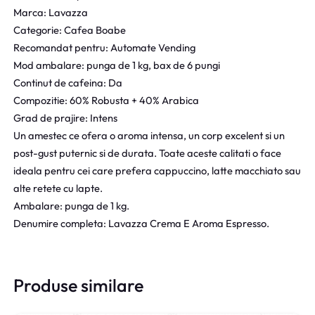
Marca: Lavazza
n
u
Categorie: Cafea Boabe
i
r
Recomandat pentru: Automate Vending
ț
e
Mod ambalare: punga de 1 kg, bax de 6 pungi
i
n
Continut de cafeina: Da
a
t
Compozitie: 60% Robusta + 40% Arabica
l
e
Grad de prajire: Intens
a
s
Un amestec ce ofera o aroma intensa, un corp excelent si un
f
t
post-gust puternic si de durata. Toate aceste calitati o face
o
e
ideala pentru cei care prefera cappuccino, latte macchiato sau
s
:
alte retete cu lapte.
t
1
Ambalare: punga de 1 kg.
:
0
Denumire completa: Lavazza Crema E Aroma Espresso.
1
2
0
,
5
9
,
0
Produse similare
0