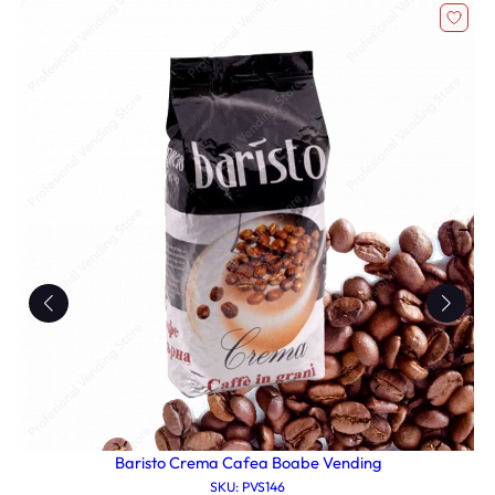
0
l
e
l
i
e
.
i
.
Baristo Crema Cafea Boabe Vending
SKU: PVS146