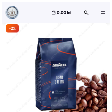
Sari
la
0,00 lei
conținut