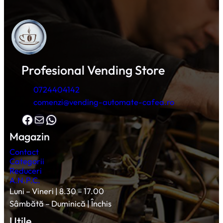
Profesional Vending Store
0724404142
comenzi@vending-automate-cafea.ro
Facebook
Mail
WhatsApp
Magazin
Contact
Categorii
Reduceri
A.N.P.C.
Luni – Vineri | 8.30 – 17.00
Sâmbătă – Duminică | Închis
Utile