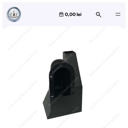
Sari
la
0,00 lei
conținut