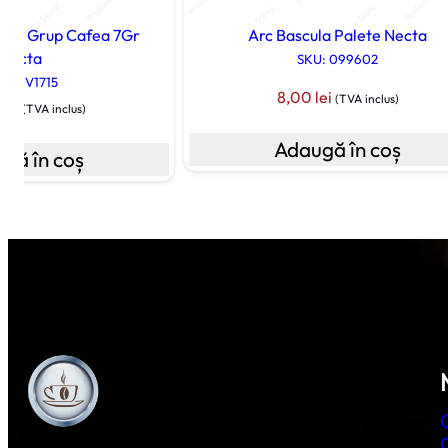
une Grup Cafea 7Gr
Arc Bascula Palete Necta
Necta
SKU: 099602
U: 0V1715
8,00
lei
(TVA inclus)
0
lei
(TVA inclus)
Adaugă în coș
gă în coș