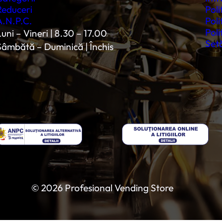
Reduceri
Poli
A.N.P.C.
Poli
Poli
uni – Vineri | 8.30 – 17.00
Setă
Sâmbătă – Duminică | Închis
© 2026 Profesional Vending Store