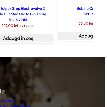
(talpa) Grup Electrovalve 2
Bobina Cafea Ne
ile si 1cafea Necta (260364)
SKU: 099057
SKU: 0V2458
36,50
lei
(TVA inclu
147,00
lei
(TVA inclus)
Adaugă în co
Adaugă în coș
le
tul meu
ebări frecvente