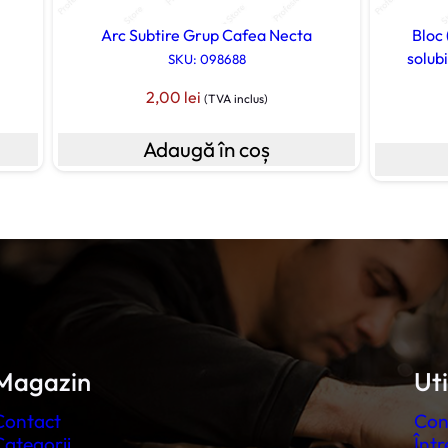
Arc Subtire Grup Cafea Necta
Bloc 
solub
SKU: 098688
2,00
lei
(TVA inclus)
Adaugă în coș
Magazin
Uti
Contact
Con
Categorii
Într