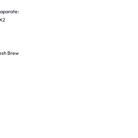
 aparate:
 X2
esh Brew