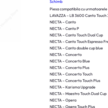
Schimb
a
z
u
Piesa compatibila cu urmatoarele
i
t
LAVAZZA – LB 3600 Canto Touch
o
NECTA – Canto
r
G
NECTA – Canto P
r
u
NECTA – Canto Touch Dual Cup
p
Z
NECTA – Canto Touch Espresso Fr
4
0
NECTA – Canto double cup blue
0
0
NECTA – Concerto
D
.
NECTA – Concerto Blue
3
8
NECTA – Concerto Plus
N
e
NECTA – Concerto Touch
c
t
NECTA – Concerto Touch Plus
a
NECTA – Karisma Upgrade
NECTA – Maestro Touch Dual Cup
NECTA – Opera
NECTA – Opera Touch Plus