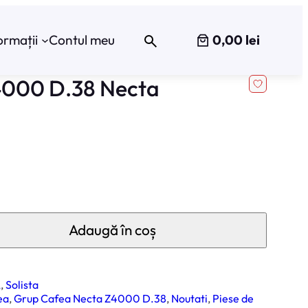
0,00 lei
ormații
Contul meu
4000 D.38 Necta
Adaugă în coș
A
, 
Solista
ea
, 
Grup Cafea Necta Z4000 D.38
, 
Noutati
, 
Piese de