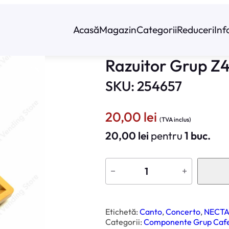
Acasă
Magazin
Categorii
Reduceri
Inf
Razuitor Grup Z
SKU: 254657
20,00
lei
(TVA inclus)
20,00
lei
pentru
1 buc.
C
a
−
+
n
t
i
t
a
t
Etichetă:
Canto
, 
Concerto
, 
NECT
e
Categorii:
Componente Grup Caf
R