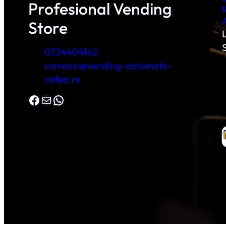
Profesional Vending
Store
L
0724404142
comenzi@vending-automate-
cafea.ro
Facebook
Mail
WhatsApp