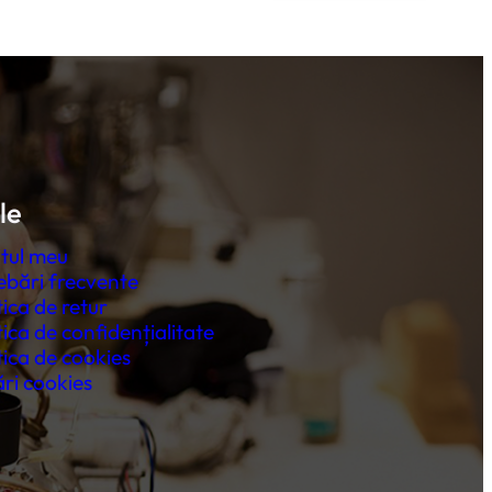
le
tul meu
ebări frecvente
tica de retur
tica de confidențialitate
tica de cookies
ri cookies