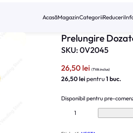
Acasă
Magazin
Categorii
Reduceri
Inf
Prelungire Doza
SKU: 0V2045
26,50
lei
(TVA inclus)
26,50
lei
pentru
1 buc.
Disponibil pentru pre-comen
C
a
n
t
i
t