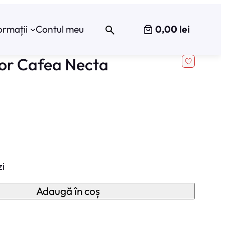
0,00 lei
ormații
Contul meu
tor Cafea Necta
zi
Adaugă în coș