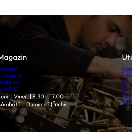
Magazin
Uti
Contact
Con
Categorii
Într
Reduceri
Poli
A.N.P.C.
Poli
Poli
uni – Vineri | 8.30 – 17.00
Setă
Sâmbătă – Duminică | Închis