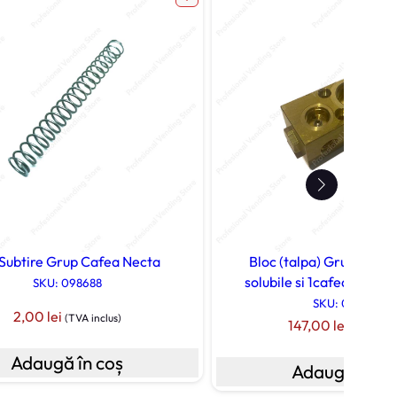
 Subtire Grup Cafea Necta
Bloc (talpa) Grup Elect
solubile si 1cafea Necta
SKU: 098688
SKU: 0V2458
2,00
lei
(TVA inclus)
147,00
lei
(TVA incl
Adaugă în coș
Adaugă în co