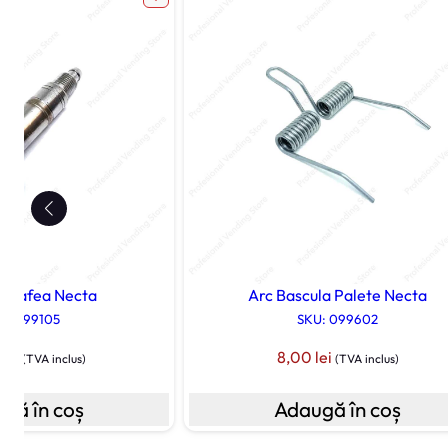
 Cafea Necta
Arc Bascula Palete Necta
U: 099105
SKU: 099602
0
lei
8,00
lei
(TVA inclus)
(TVA inclus)
gă în coș
Adaugă în coș