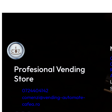
Profesional Vending
Store
L
0724404142
comenzi@vending-automate-
cafea.ro