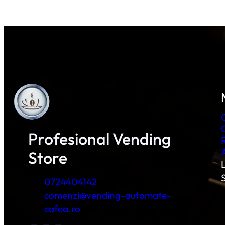
Profesional Vending
Store
L
0724404142
comenzi@vending-automate-
cafea.ro