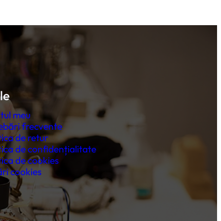
le
tul meu
ebări frecvente
tica de retur
tica de confidențialitate
tica de cookies
ri cookies