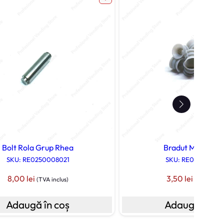
Bolt Rola Grup Rhea
Bradut Mixer Rh
SKU: RE0250008021
SKU: RE008010010
8,00
lei
3,50
lei
(TVA inclus)
(TVA inclus
Adaugă în coș
Adaugă în co