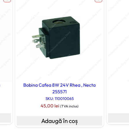
a
Bobina Cafea 8W 24V Rhea , Necta
255571
SKU: 110010065
45,00
lei
(TVA inclus)
Adaugă în coș