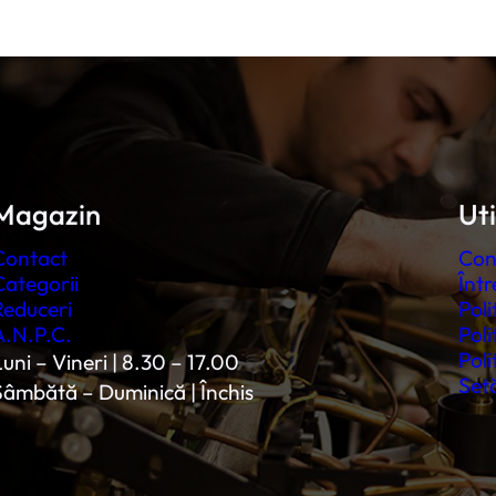
Magazin
Uti
Contact
Con
Categorii
Într
Reduceri
Poli
A.N.P.C.
Poli
Poli
uni – Vineri | 8.30 – 17.00
Setă
Sâmbătă – Duminică | Închis