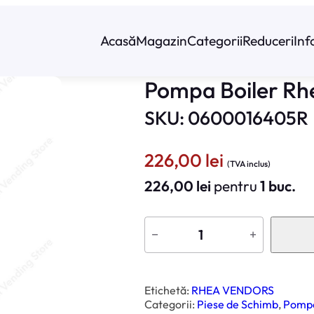
Acasă
Magazin
Categorii
Reduceri
Inf
Pompa Boiler Rh
SKU: 0600016405R
226,00
lei
(TVA inclus)
226,00
lei
pentru
1 buc.
C
a
−
+
n
t
i
t
a
t
Etichetă:
RHEA VENDORS
e
Categorii:
Piese de Schimb
, 
Pompe
P