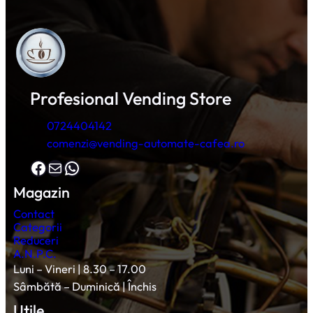
Profesional Vending Store
0724404142
comenzi@vending-automate-cafea.ro
Facebook
Mail
WhatsApp
Magazin
Contact
Categorii
Reduceri
A.N.P.C.
Luni – Vineri | 8.30 – 17.00
Sâmbătă – Duminică | Închis
Utile