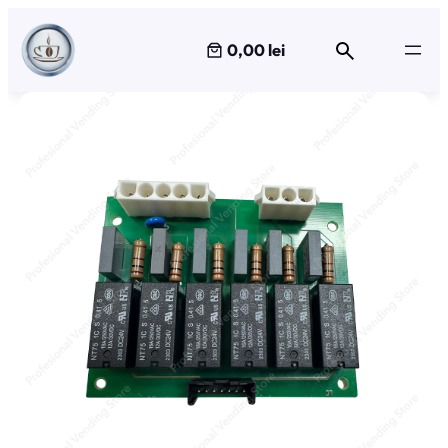
Sari
la
0,00 lei
conținut