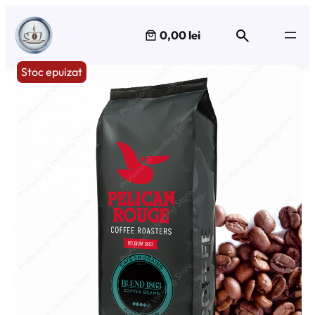
Sari
la
0,00 lei
conținut
Stoc epuizat