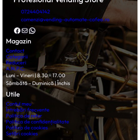
0724404142
comenzi@vending-automate-cafea.ro
Facebook
Mail
WhatsApp
Magazin
Contact
Categorii
Reduceri
A.N.P.C.
Luni – Vineri | 8.30 – 17.00
Sâmbătă – Duminică | Închis
Utile
Contul meu
Întrebări frecvente
Politica de retur
Politica de confidențialitate
Politica de cookies
Setări cookies