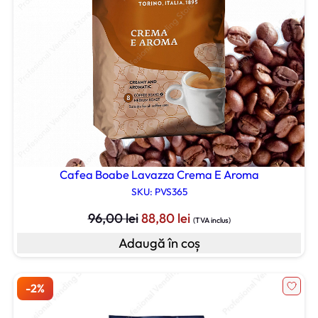
Cafea Boabe Lavazza Crema E Aroma
SKU: PVS365
Prețul
Prețul
96,00
lei
88,80
lei
(TVA inclus)
inițial
curent
Adaugă în coș
a
este:
fost:
88,80 lei.
96,00 lei.