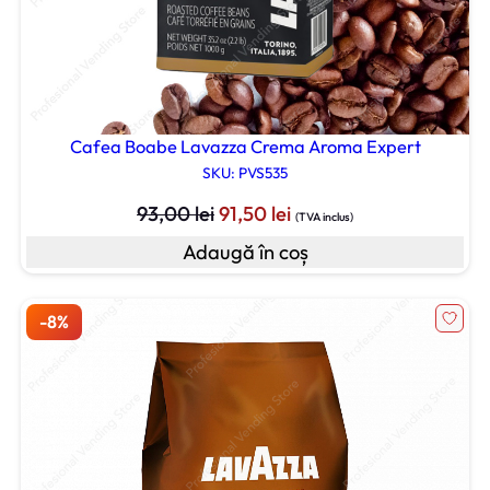
Cafea Boabe Lavazza Crema Aroma Expert
SKU: PVS535
Prețul
Prețul
93,00
lei
91,50
lei
(TVA inclus)
inițial
curent
Adaugă în coș
a
este:
fost:
91,50 lei.
93,00 lei.