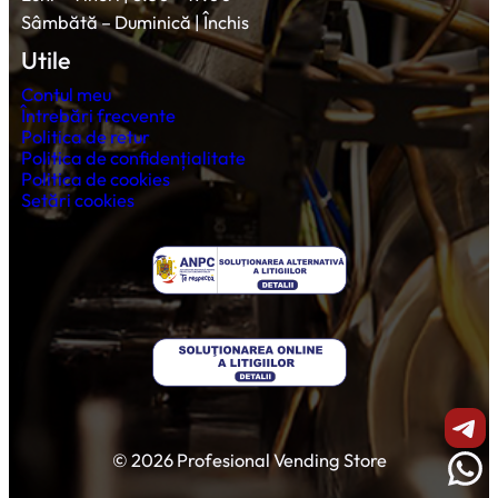
Sâmbătă – Duminică | Închis
Utile
Contul meu
Întrebări frecvente
Politica de retur
Politica de confidențialitate
Politica de cookies
Setări cookies
Shar
© 2026 Profesional Vending Store
Wha