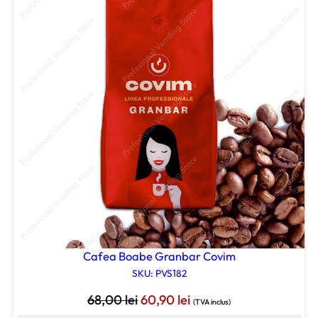
Cafea Boabe Granbar Covim
SKU: PVS182
Prețul
Prețul
68,00
lei
60,90
lei
(TVA inclus)
inițial
curent