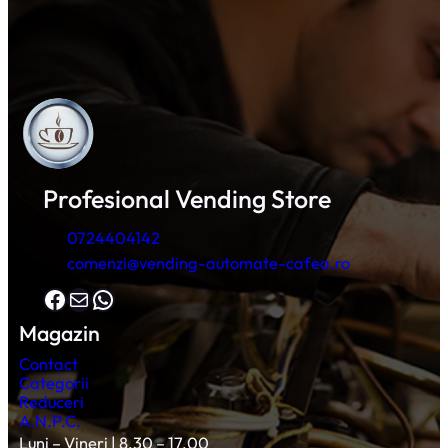
Profesional Vending Store
0724404142
comenzi@vending-automate-cafea.ro
Facebook
Mail
WhatsApp
Magazin
Contact
Categorii
Reduceri
A.N.P.C.
Luni – Vineri | 8.30 – 17.00