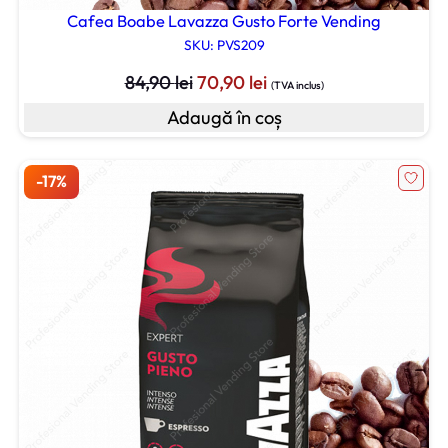
Cafea Boabe Lavazza Gusto Forte Vending
SKU: PVS209
Prețul
Prețul
84,90
lei
70,90
lei
(TVA inclus)
inițial
curent
Adaugă în coș
a
este:
fost:
70,90 lei.
84,90 lei.