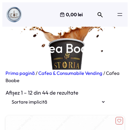
Sari
la
0,00 lei
conținut
Cafea Boabe
Prima pagină
/
Cafea & Consumabile Vending
/ Cafea
Boabe
Afișez 1 – 12 din 44 de rezultate