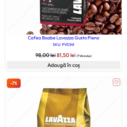
Cafea Boabe Lavazza Gusto Pieno
SKU: PVS341
Prețul
Prețul
98,00
lei
81,50
lei
(TVA inclus)
inițial
curent
Adaugă în coș
a
este:
fost:
81,50 lei.
98,00 lei.