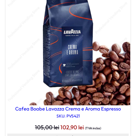
Cafea Boabe Lavazza Crema e Aroma Espresso
SKU: PVS421
Prețul
Prețul
105,00
lei
102,90
lei
(TVA inclus)
inițial
curent