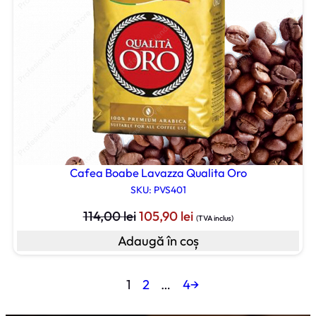
Cafea Boabe Lavazza Qualita Oro
SKU: PVS401
Prețul
Prețul
114,00
lei
105,90
lei
(TVA inclus)
inițial
curent
Adaugă în coș
a
este:
fost:
105,90 lei.
1
2
…
4
→
114,00 lei.