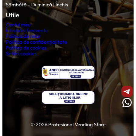
Sâmbătă – Duminică | Închis
Utile
Contul meu
Întrebări frecvente
Politica de retur
Politica de confidențialitate
Politica de cookies
Setări cookies
Shar
Wha
© 2026 Profesional Vending Store