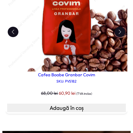
Cafea Boabe Granbar Covim
SKU: PVS182
Prețul
Prețul
68,00
lei
60,90
lei
(TVA inclus)
inițial
curent
Adaugă în coș
a
este:
fost:
60,90 lei.
68,00 lei.