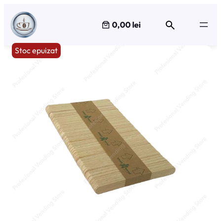
Sari
la
0,00 lei
conținut
Stoc epuizat