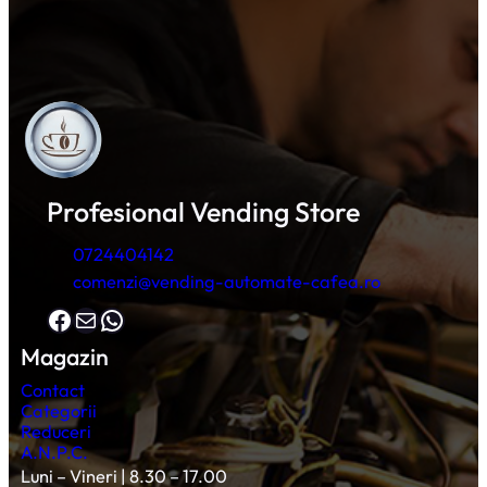
Profesional Vending Store
0724404142
comenzi@vending-automate-cafea.ro
Facebook
Mail
WhatsApp
Magazin
Contact
Categorii
Reduceri
A.N.P.C.
Luni – Vineri | 8.30 – 17.00