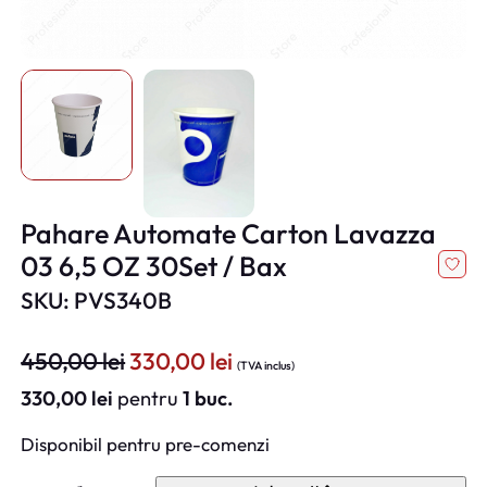
Pahare Automate Carton Lavazza
03 6,5 OZ 30Set / Bax
SKU: PVS340B
P
P
450,00
lei
330,00
lei
(TVA inclus)
r
r
330,00
lei
pentru
1 buc.
e
e
ț
ț
Disponibil pentru pre-comenzi
u
u
C