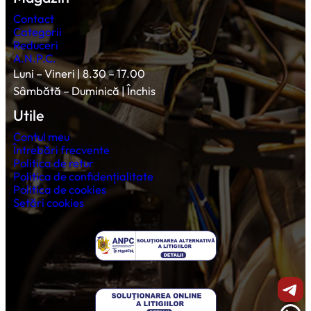
Contact
Categorii
Reduceri
A.N.P.C.
Luni – Vineri | 8.30 – 17.00
Sâmbătă – Duminică | Închis
Utile
Contul meu
Întrebări frecvente
Politica de retur
Politica de confidențialitate
Politica de cookies
Setări cookies
Shar