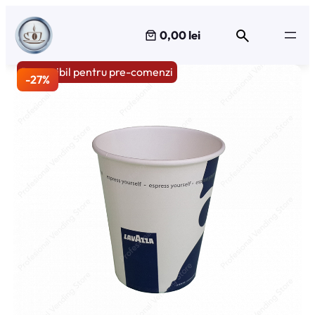
Sari
la
0,00 lei
conținut
Disponibil pentru pre-comenzi