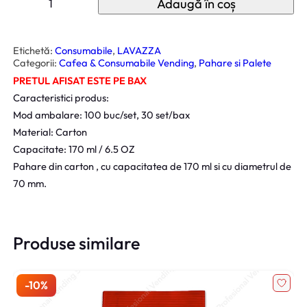
Adaugă în coș
l
l
a
n
i
c
t
i
n
u
t
Etichetă:
Consumabile
, 
LAVAZZA
i
r
a
Categorii:
Cafea & Consumabile Vending
, 
Pahare si Palete
t
ț
e
e
PRETUL AFISAT ESTE PE BAX
P
i
n
a
Caracteristici produs:
h
a
t
a
Mod ambalare: 100 buc/set, 30 set/bax
r
l
e
Material: Carton
e
a
s
A
Capacitate: 170 ml / 6.5 OZ
u
f
t
t
Pahare din carton , cu capacitatea de 170 ml si cu diametrul de
o
o
e
m
70 mm.
a
s
:
t
e
t
3
C
:
3
a
r
Produse similare
4
0
t
o
5
,
n
L
0
0
a
,
0
v
a