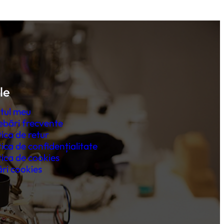
le
tul meu
ebări frecvente
tica de retur
tica de confidențialitate
tica de cookies
ri cookies