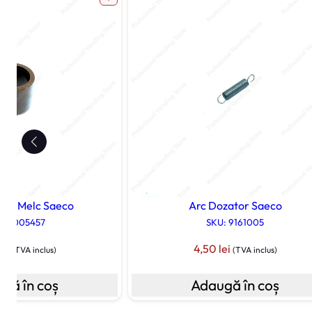
ate Melc Saeco
Arc Dozator Saeco
: 11005457
SKU: 9161005
lei
4,50
lei
(TVA inclus)
(TVA inclus)
gă în coș
Adaugă în coș