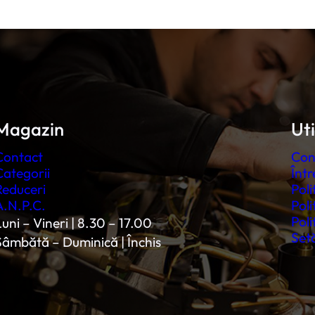
Magazin
Uti
Contact
Con
Categorii
Într
Reduceri
Poli
A.N.P.C.
Poli
Poli
uni – Vineri | 8.30 – 17.00
Setă
Sâmbătă – Duminică | Închis