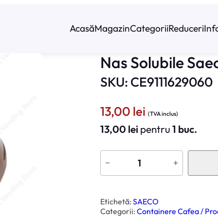
Acasă
Magazin
Categorii
Reduceri
Inf
Nas Solubile Sa
SKU: CE9111629060
13,00
lei
(TVA inclus)
13,00
lei
pentru
1 buc.
C
a
−
+
n
t
i
t
a
t
Etichetă:
SAECO
e
Categorii:
Containere Cafea / Prod
N