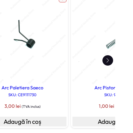
Arc Paletiera Saeco
Arc Pistoncino Sa
SKU: CE9111730
SKU: 9011007
3,00
lei
1,00
lei
(TVA inclus)
(TVA inclus
Adaugă în coș
Adaugă în co