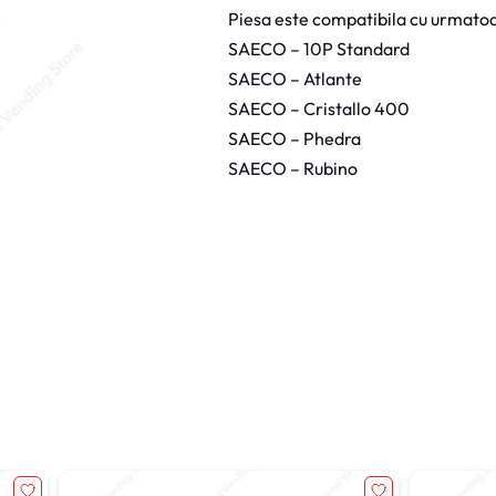
a
Piesa este compatibila cu urmatoa
s
S
SAECO – 10P Standard
o
l
SAECO – Atlante
u
b
SAECO – Cristallo 400
i
l
SAECO – Phedra
e
S
SAECO – Rubino
a
e
c
o
G
r
u
p
5
0
0
N