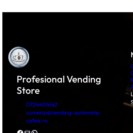
Profesional Vending
Store
L
0724404142
comenzi@vending-automate-
cafea.ro
Facebook
Mail
WhatsApp