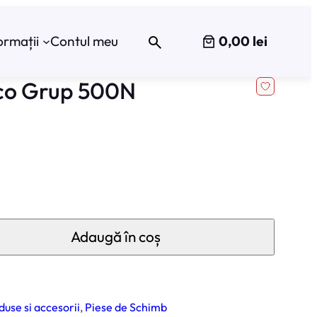
0,00 lei
ormații
Contul meu
eco Grup 500N
Adaugă în coș
use si accesorii
, 
Piese de Schimb