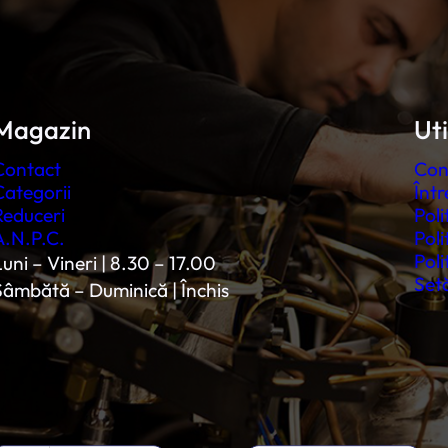
Magazin
Uti
Contact
Con
Categorii
Într
Reduceri
Poli
A.N.P.C.
Poli
Poli
uni – Vineri | 8.30 – 17.00
Setă
Sâmbătă – Duminică | Închis