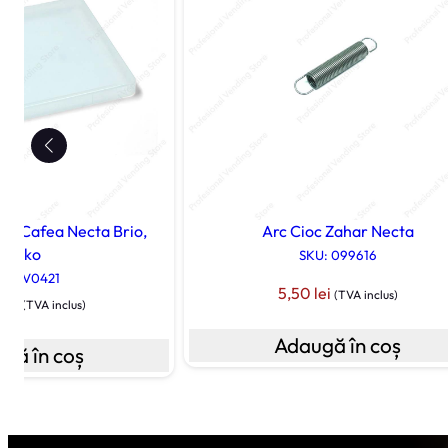
er Cafea Necta Brio,
Arc Cioc Zahar Necta
Kikko
SKU: 099616
U: 0V0421
5,50
lei
(TVA inclus)
0
lei
(TVA inclus)
Adaugă în coș
gă în coș