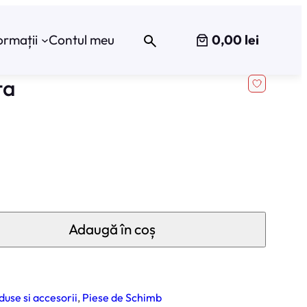
0,00 lei
ormații
Contul meu
ta
Adaugă în coș
use si accesorii
, 
Piese de Schimb