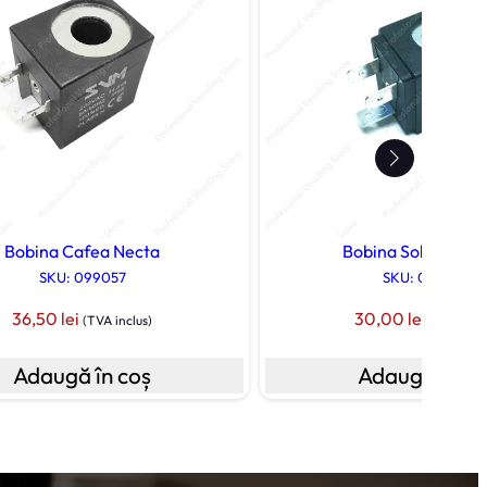
Bobina Cafea Necta
Bobina Solubile Ne
SKU: 099057
SKU: 099056
36,50
lei
30,00
lei
(TVA inclus)
(TVA incl
Adaugă în coș
Adaugă în co