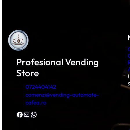
Profesional Vending
Store
L
0724404142
comenzi@vending-automate-
cafea.ro
Facebook
Mail
WhatsApp