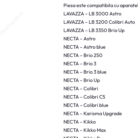
a
Piesa este compatibila cu aparate
s
S
LAVAZZA – LB 3000 Astro
o
l
LAVAZZA – LB 3200 Colibri Auto
u
b
LAVAZZA – LB 3350 Brio Up
i
l
NECTA – Astro
e
N
NECTA – Astro blue
e
c
NECTA – Brio 250
t
a
NECTA – Brio 3
NECTA – Brio 3 blue
NECTA – Brio Up
NECTA – Colibri
NECTA – Colibri C5
NECTA – Colibri blue
NECTA – Karisma Upgrade
NECTA – Kikko
NECTA – Kikko Max