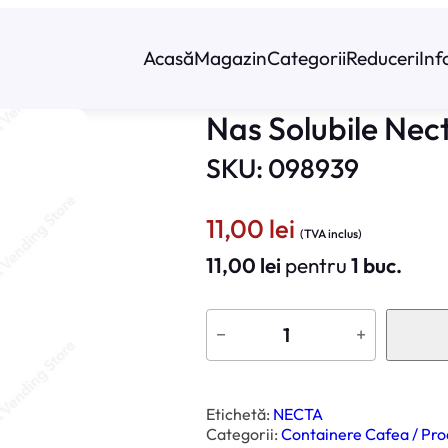
Acasă
Magazin
Categorii
Reduceri
Inf
Nas Solubile Nec
SKU: 098939
11,00
lei
(TVA inclus)
11,00
lei
pentru
1 buc.
C
a
−
+
n
t
i
t
a
t
Etichetă:
NECTA
e
Categorii:
Containere Cafea / Prod
N