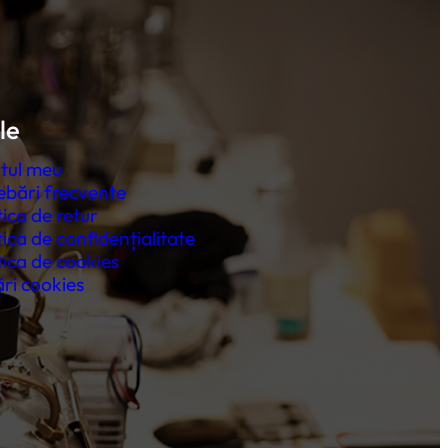
le
tul meu
ebări frecvente
tica de retur
tica de confidențialitate
tica de cookies
ri cookies