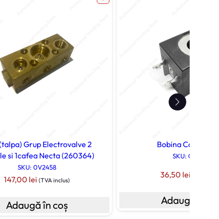
(talpa) Grup Electrovalve 2
Bobina Cafea Ne
ile si 1cafea Necta (260364)
SKU: 099057
SKU: 0V2458
36,50
lei
(TVA inclu
147,00
lei
(TVA inclus)
Adaugă în co
Adaugă în coș