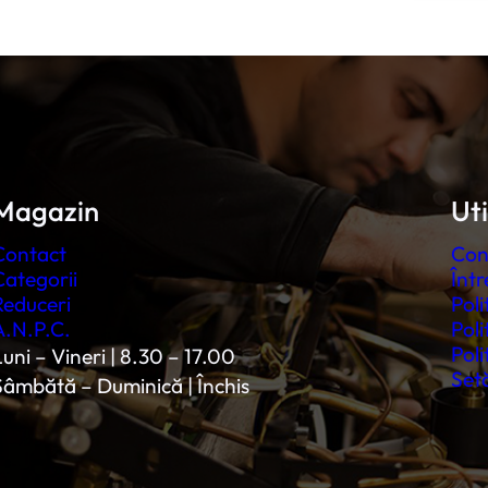
Magazin
Uti
Contact
Con
Categorii
Într
Reduceri
Poli
A.N.P.C.
Poli
Poli
uni – Vineri | 8.30 – 17.00
Setă
Sâmbătă – Duminică | Închis