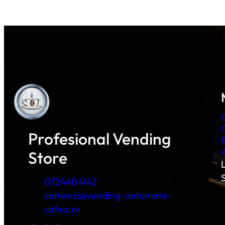
Profesional Vending
Store
L
0724404142
comenzi@vending-automate-
cafea.ro