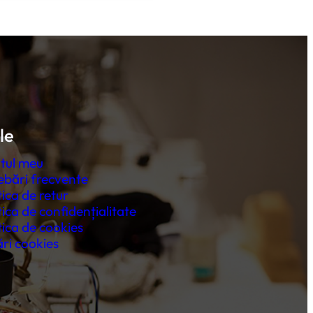
le
tul meu
ebări frecvente
tica de retur
tica de confidențialitate
tica de cookies
ri cookies