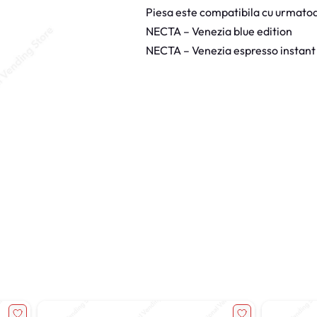
i
Piesa este compatibila cu urmatoa
m
b
NECTA – Venezia blue edition
a
Y
NECTA – Venezia espresso instant
a
l
a
N
e
c
t
a
V
e
n
e
z
i
a