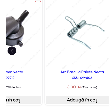
 Mixer Necta
Arc Bascula Palete Necta
U: 097912
SKU: 099602
0
lei
8,00
lei
(TVA inclus)
(TVA inclus)
gă în coș
Adaugă în coș