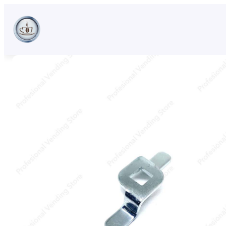
Sari
la
conținut