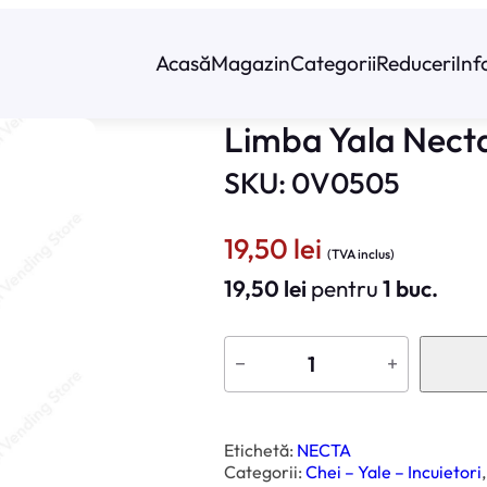
Acasă
Magazin
Categorii
Reduceri
Inf
Limba Yala Nect
SKU: 0V0505
19,50
lei
(TVA inclus)
19,50
lei
pentru
1 buc.
C
a
−
+
n
t
i
t
a
t
Etichetă:
NECTA
e
Categorii:
Chei – Yale – Incuietori
,
L