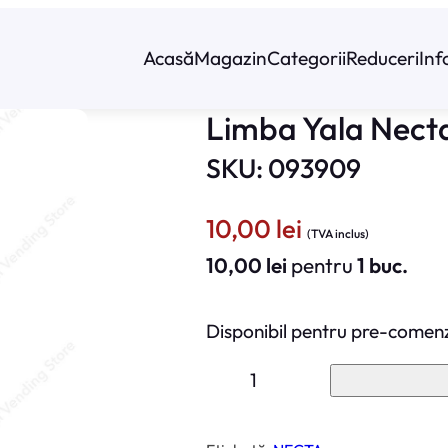
Acasă
Magazin
Categorii
Reduceri
Inf
Limba Yala Necta
SKU: 093909
10,00
lei
(TVA inclus)
10,00
lei
pentru
1 buc.
Disponibil pentru pre-comen
C
a
n
t
i
t