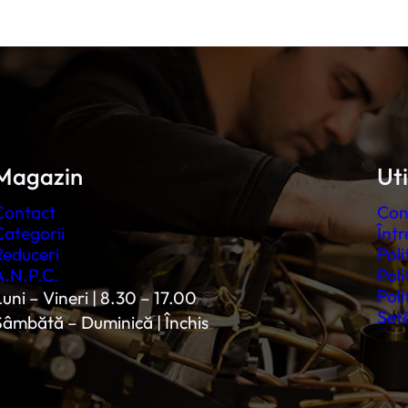
Magazin
Uti
Contact
Con
Categorii
Într
Reduceri
Poli
A.N.P.C.
Poli
Poli
uni – Vineri | 8.30 – 17.00
Setă
Sâmbătă – Duminică | Închis