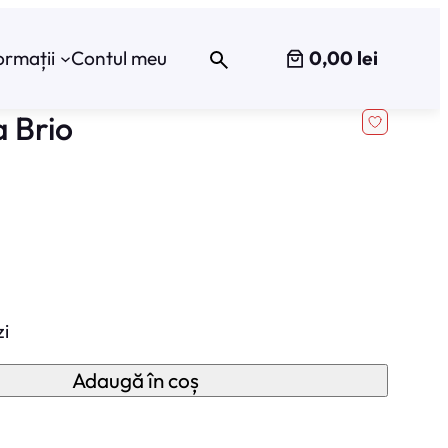
0,00 lei
ormații
Contul meu
 Brio
zi
Adaugă în coș