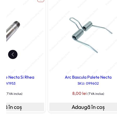
bile Necta Si Rhea
Arc Bascula Palete Necta
U: 0V1953
SKU: 099602
0
lei
8,00
lei
(TVA inclus)
(TVA inclus)
gă în coș
Adaugă în coș