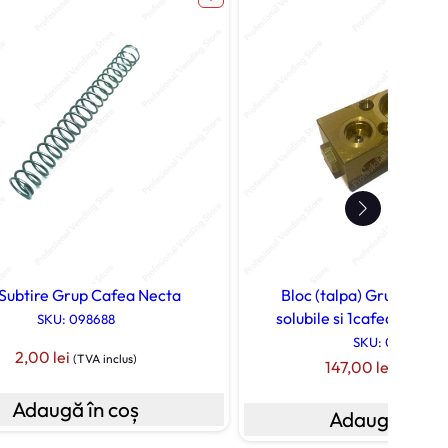
 Subtire Grup Cafea Necta
Bloc (talpa) Grup Elect
solubile si 1cafea Necta
SKU: 098688
SKU: 0V2458
2,00
lei
(TVA inclus)
147,00
lei
(TVA incl
Adaugă în coș
Adaugă în co