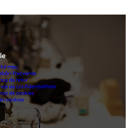
le
tul meu
ebări frecvente
tica de retur
tica de confidențialitate
tica de cookies
ri cookies