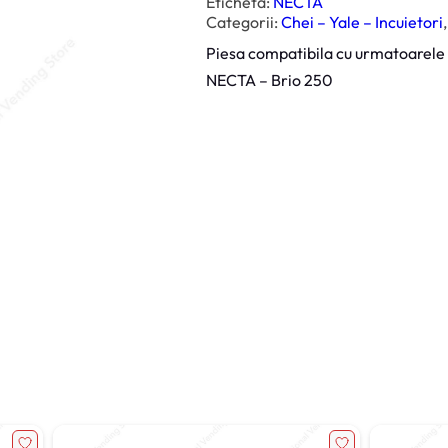
Etichetă:
NECTA
a
t
Categorii:
Chei – Yale – Incuietori
,
e
L
Piesa compatibila cu urmatoarele
i
m
NECTA – Brio 250
b
a
Y
a
l
a
N
e
c
t
a
B
r
i
o