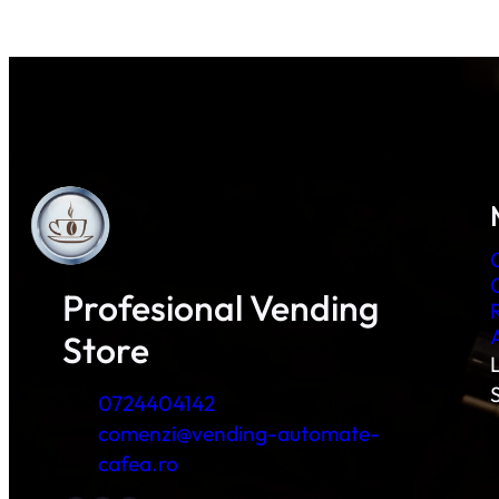
Profesional Vending
Store
L
0724404142
comenzi@vending-automate-
cafea.ro