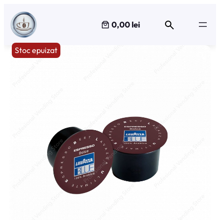
Sari
la
0,00 lei
conținut
Stoc epuizat