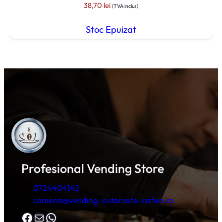
38,70
lei
(TVA inclus)
Stoc Epuizat
Profesional Vending Store
0724404142
comenzi@vending-automate-cafea.ro
Facebook
Mail
WhatsApp