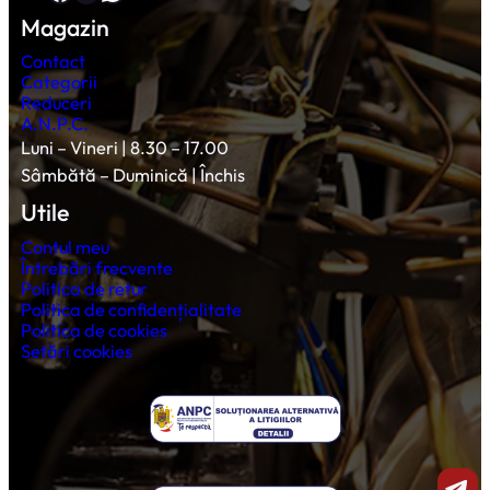
Magazin
Contact
Categorii
Reduceri
A.N.P.C.
Luni – Vineri | 8.30 – 17.00
Sâmbătă – Duminică | Închis
Utile
Contul meu
Întrebări frecvente
Politica de retur
Politica de confidențialitate
Politica de cookies
Setări cookies
Shar