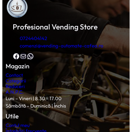
Profesional Vending Store
0724404142
comenzi@vending-automate-cafea.ro
Facebook
Mail
WhatsApp
Magazin
Contact
Categorii
Reduceri
A.N.P.C.
Luni – Vineri | 8.30 – 17.00
Sâmbătă – Duminică | Închis
Utile
Contul meu
Întrebări frecvente