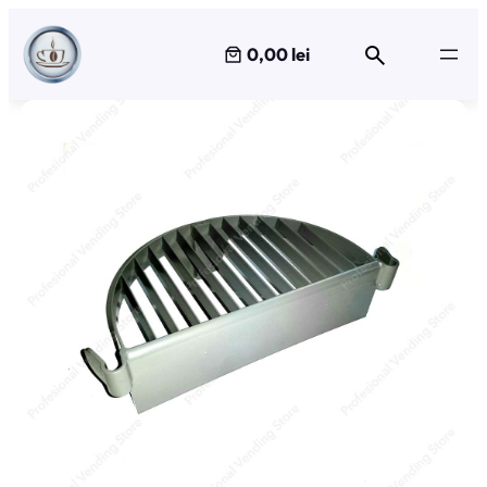
Sari
la
0,00 lei
conținut