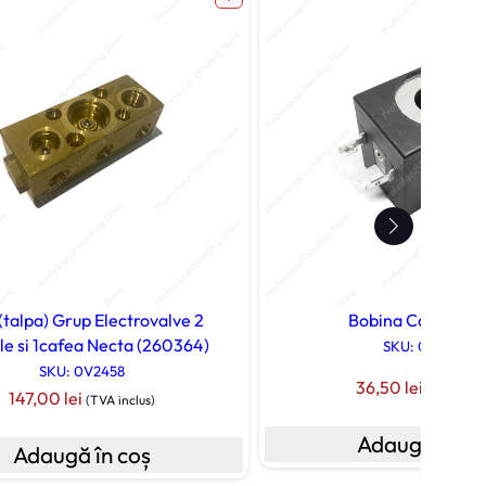
(talpa) Grup Electrovalve 2
Bobina Cafea Ne
ile si 1cafea Necta (260364)
SKU: 099057
SKU: 0V2458
36,50
lei
(TVA inclu
147,00
lei
(TVA inclus)
Adaugă în co
Adaugă în coș