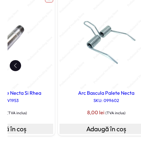
bile Necta Si Rhea
Arc Bascula Palete Necta
U: 0V1953
SKU: 099602
0
lei
8,00
lei
(TVA inclus)
(TVA inclus)
gă în coș
Adaugă în coș