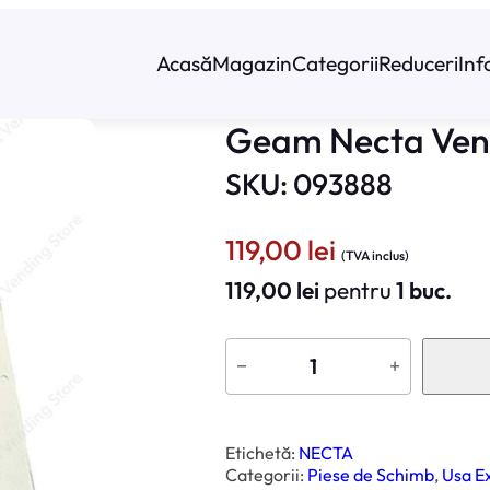
Acasă
Magazin
Categorii
Reduceri
Inf
Geam Necta Ven
SKU: 093888
119,00
lei
(TVA inclus)
119,00
lei
pentru
1 buc.
C
a
−
+
n
t
i
t
a
t
Etichetă:
NECTA
e
Categorii:
Piese de Schimb
, 
Usa Ex
G