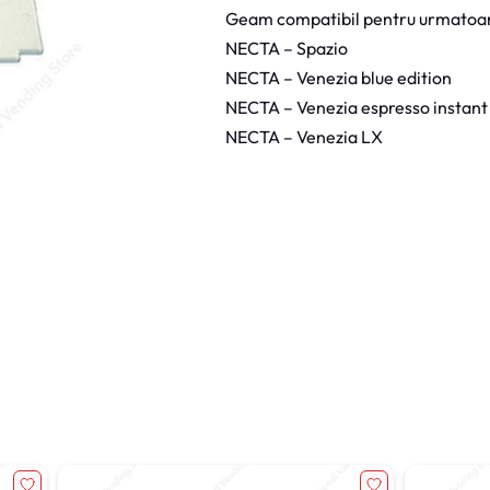
e
Geam compatibil pentru urmatoar
a
m
NECTA – Spazio
N
e
NECTA – Venezia blue edition
c
t
NECTA – Venezia espresso instant
a
V
NECTA – Venezia LX
e
n
e
z
i
a