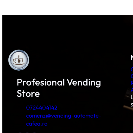
Profesional Vending
Store
L
0724404142
comenzi@vending-automate-
cafea.ro