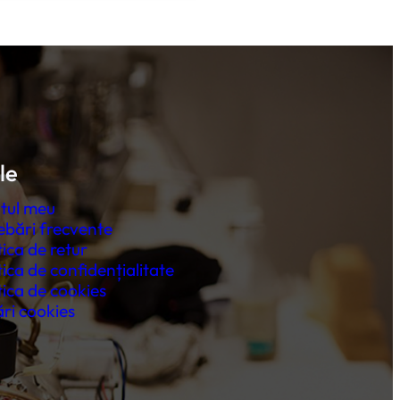
le
tul meu
ebări frecvente
tica de retur
tica de confidențialitate
tica de cookies
ri cookies