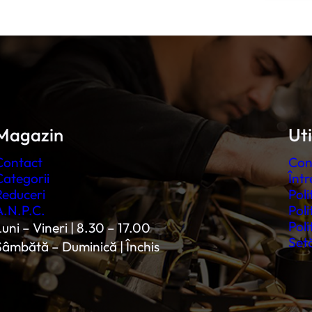
Magazin
Uti
Contact
Con
Categorii
Într
Reduceri
Poli
A.N.P.C.
Poli
Poli
uni – Vineri | 8.30 – 17.00
Setă
Sâmbătă – Duminică | Închis