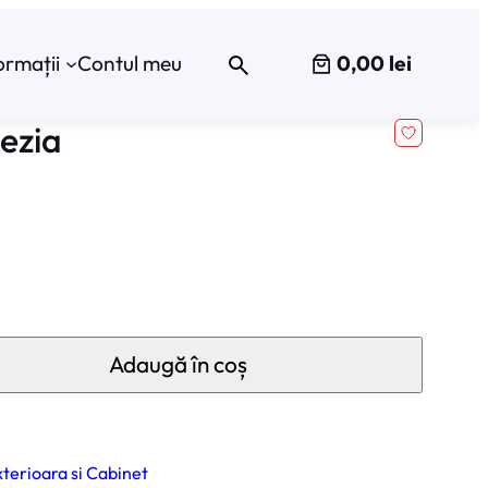
0,00 lei
ormații
Contul meu
ezia
Adaugă în coș
terioara si Cabinet