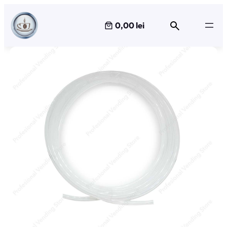
Sari
la
0,00 lei
conținut