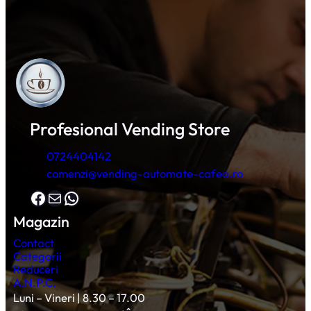
Profesional Vending Store
0724404142
comenzi@vending-automate-cafea.ro
Facebook
Mail
WhatsApp
Magazin
Contact
Categorii
Reduceri
A.N.P.C.
Luni – Vineri | 8.30 – 17.00