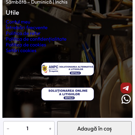
Sâmbătă – Duminică | Închis
Utile
Contul meu
Întrebări frecvente
Politica de retur
Politica de confidențialitate
Politica de cookies
Setări cookies
Shar
Wha
© 2026 Profesional Vending Store
C
a
Adaugă în coș
−
+
n