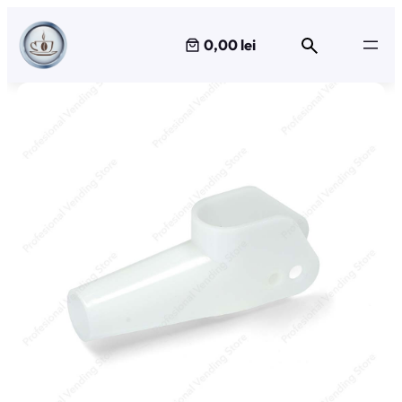
Sari
la
0,00 lei
conținut