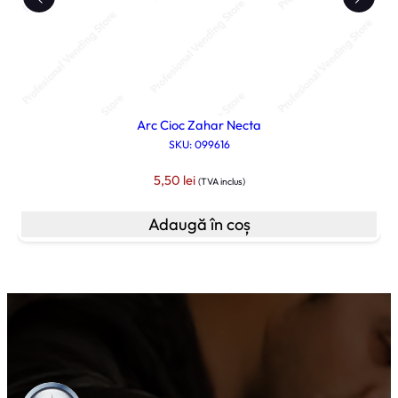
Arc Cioc Zahar Necta
SKU: 099616
5,50
lei
(TVA inclus)
Adaugă în coș