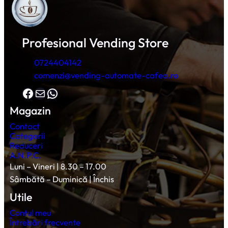
Profesional Vending Store
0724404142
comenzi@vending-automate-cafea.ro
Facebook
Mail
WhatsApp
Magazin
Contact
Categorii
Reduceri
A.N.P.C.
Luni – Vineri | 8.30 – 17.00
Sâmbătă – Duminică | Închis
Utile
Contul meu
Întrebări frecvente