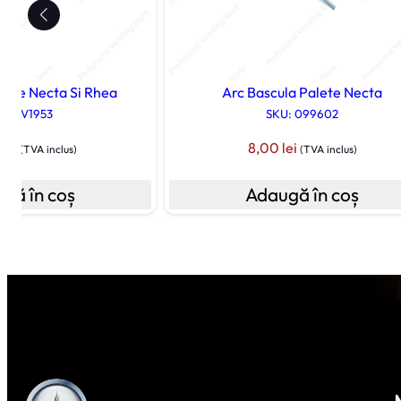
bile Necta Si Rhea
Arc Bascula Palete Necta
U: 0V1953
SKU: 099602
0
lei
8,00
lei
(TVA inclus)
(TVA inclus)
gă în coș
Adaugă în coș