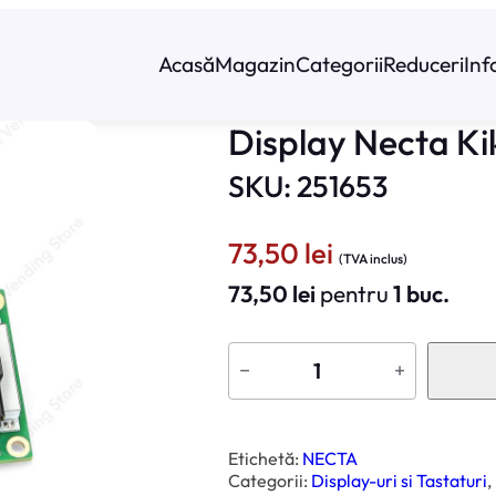
Acasă
Magazin
Categorii
Reduceri
Inf
Display Necta Kik
SKU: 251653
73,50
lei
(TVA inclus)
73,50
lei
pentru
1 buc.
C
a
−
+
n
t
i
t
a
t
Etichetă:
NECTA
e
Categorii:
Display-uri si Tastaturi
, 
D