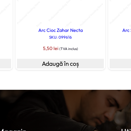
Arc Cioc Zahar Necta
Arc
SKU: 099616
5,50
lei
(TVA inclus)
Adaugă în coș