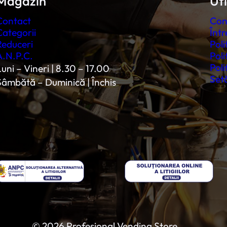
Magazin
Uti
Contact
Con
Categorii
Într
Reduceri
Poli
A.N.P.C.
Poli
Poli
uni – Vineri | 8.30 – 17.00
Setă
Sâmbătă – Duminică | Închis
© 2026 Profesional Vending Store