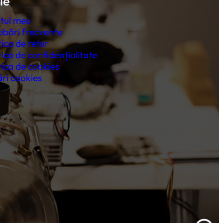
le
tul meu
ebări frecvente
tica de retur
tica de confidențialitate
tica de cookies
ri cookies