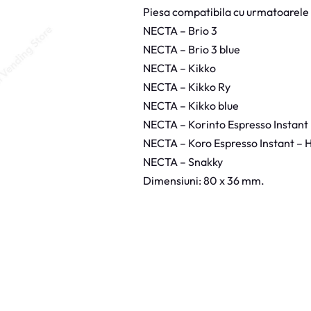
i
Piesa compatibila cu urmatoarele
s
p
NECTA – Brio 3
l
a
NECTA – Brio 3 blue
y
N
NECTA – Kikko
e
c
NECTA – Kikko Ry
t
a
NECTA – Kikko blue
K
i
NECTA – Korinto Espresso Instant
k
k
NECTA – Koro Espresso Instant – 
o
,
NECTA – Snakky
K
o
Dimensiuni: 80 x 36 mm.
r
o
,
B
r
i
o
3