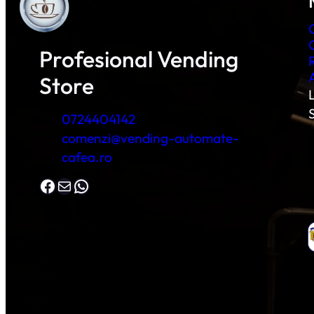
Profesional Vending
Store
L
0724404142
comenzi@vending-automate-
cafea.ro
Facebook
Mail
WhatsApp