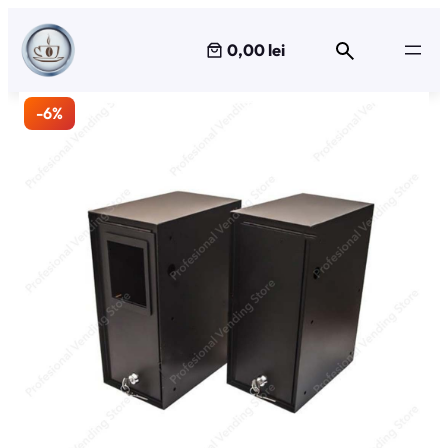
Sari
la
0,00 lei
conținut