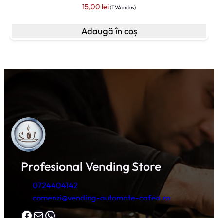
15,00
lei
(TVA inclus)
Adaugă în coș
Profesional Vending Store
0724404142
comenzi@vending-automate-cafea.ro
Facebook
Mail
WhatsApp