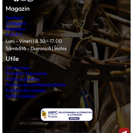
Magazin
Contact
Categorii
Reduceri
A.N.P.C.
Luni – Vineri | 8.30 – 17.00
Sâmbătă – Duminică | Închis
Utile
Contul meu
Întrebări frecvente
Politica de retur
Politica de confidențialitate
Politica de cookies
Setări cookies
Shar