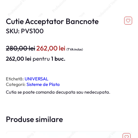
Cutie Acceptator Bancnote
SKU: PVS100
P
P
280,00
lei
262,00
lei
(TVA inclus)
r
r
262,00
lei
pentru
1 buc.
e
e
ț
ț
u
u
Etichetă:
UNIVERSAL
Categorii:
Sisteme de Plata
l
l
Cutia se poate comanda decupata sau nedecupata.
i
c
n
u
i
r
ț
e
Produse similare
i
n
a
t