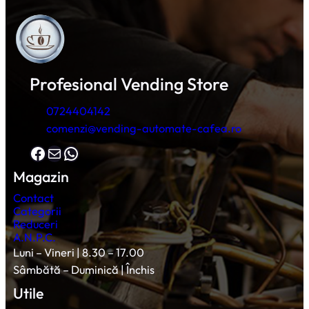
Profesional Vending Store
0724404142
comenzi@vending-automate-cafea.ro
Facebook
Mail
WhatsApp
Magazin
Contact
Categorii
Reduceri
A.N.P.C.
Luni – Vineri | 8.30 – 17.00
Sâmbătă – Duminică | Închis
Utile