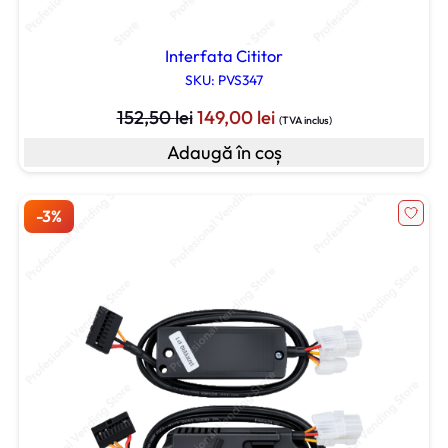
Interfata Cititor
SKU: PVS347
Prețul
Prețul
152,50
lei
149,00
lei
(TVA inclus)
inițial
curent
Adaugă în coș
a
este:
fost:
149,00 lei.
152,50 lei.