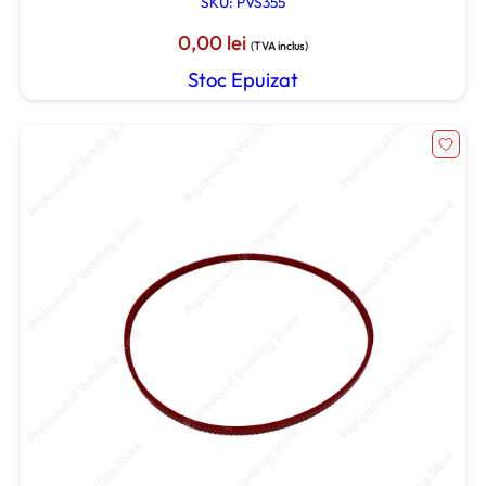
SKU: PVS355
0,00
lei
(TVA inclus)
Stoc Epuizat