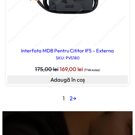
Interfata MDB Pentru Cititor IF5 – Externa
SKU: PVS180
Prețul
Prețul
175,00
lei
169,00
lei
(TVA inclus)
inițial
curent
Adaugă în coș
a
este:
fost:
169,00 lei.
1
2
→
175,00 lei.