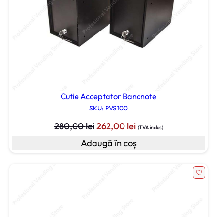
Cutie Acceptator Bancnote
SKU: PVS100
Prețul
Prețul
280,00
lei
262,00
lei
(TVA inclus)
inițial
curent
Adaugă în coș
a
este:
fost:
262,00 lei.
280,00 lei.