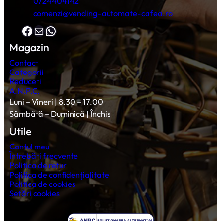
0724404142
comenzi@vending-automate-cafea.ro
Facebook
Mail
WhatsApp
Magazin
Contact
Categorii
Reduceri
A.N.P.C.
Luni – Vineri | 8.30 – 17.00
Sâmbătă – Duminică | Închis
Utile
Contul meu
Întrebări frecvente
Politica de retur
Politica de confidențialitate
Politica de cookies
Setări cookies