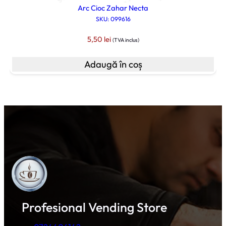
Arc Cioc Zahar Necta
SKU: 099616
5,50
lei
(TVA inclus)
Adaugă în coș
Profesional Vending Store