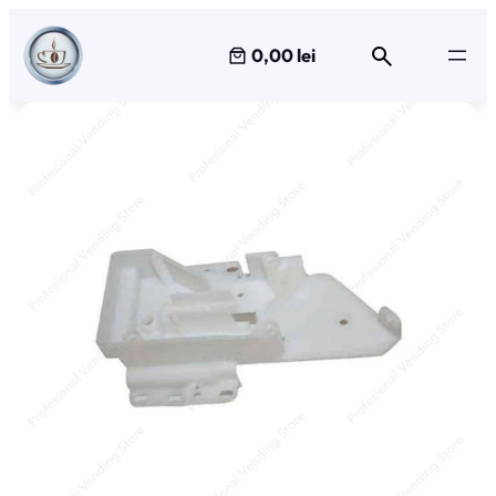
Sari
la
0,00 lei
conținut