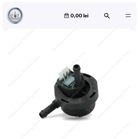
Sari
la
0,00 lei
conținut