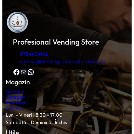
Profesional Vending Store
0724404142
comenzi@vending-automate-cafea.ro
Facebook
Mail
WhatsApp
Magazin
Contact
Categorii
Reduceri
A.N.P.C.
Luni – Vineri | 8.30 – 17.00
Sâmbătă – Duminică | Închis
Utile