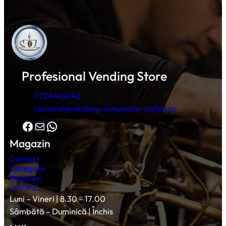
Profesional Vending Store
0724404142
comenzi@vending-automate-cafea.ro
Facebook
Mail
WhatsApp
Magazin
Contact
Categorii
Reduceri
A.N.P.C.
Luni – Vineri | 8.30 – 17.00
Sâmbătă – Duminică | Închis