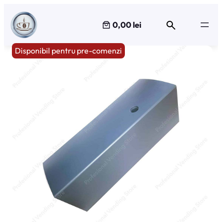
Sari
la
0,00 lei
conținut
Disponibil pentru pre-comenzi