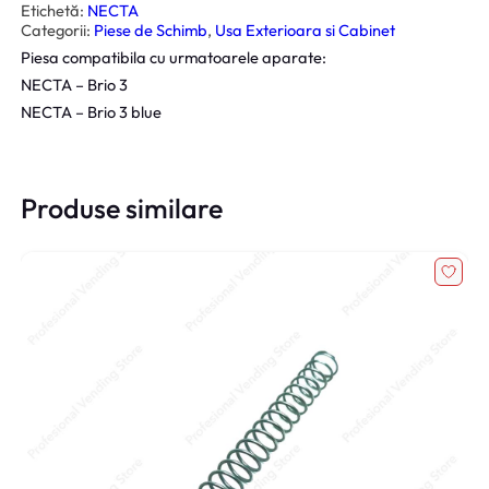
t
Etichetă:
NECTA
a
Categorii:
Piese de Schimb
, 
Usa Exterioara si Cabinet
t
e
Piesa compatibila cu urmatoarele aparate:
C
a
NECTA – Brio 3
p
a
NECTA – Brio 3 blue
c
M
o
b
i
Produse similare
l
e
t
N
e
c
t
a
B
r
i
o
3