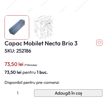
Capac Mobilet Necta Brio 3
SKU: 252186
73,50
lei
(TVA inclus)
73,50
lei
pentru
1 buc.
Disponibil pentru pre-comenzi
C
Adaugă în coș
a
n
t
i