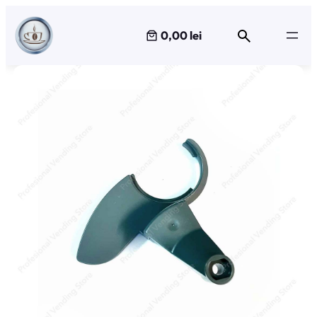
Sari
la
0,00 lei
conținut