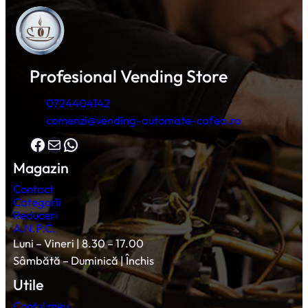
Profesional Vending Store
0724404142
comenzi@vending-automate-cafea.ro
Facebook
Mail
WhatsApp
Magazin
Contact
Categorii
Reduceri
A.N.P.C.
Luni – Vineri | 8.30 – 17.00
Sâmbătă – Duminică | Închis
Utile
Contul meu